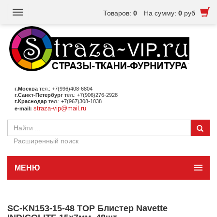
Toggle
Товаров:
0
На сумму:
0
руб
navigation
г.Москва
тел.: +7(996)408-6804
г.Санкт-Петербург
тел.: +7(906)276-2928
г.Краснодар
тел.: +7(967)308-1038
straza-vip@mail.ru
e-mail:
Расширенный поиск
МЕНЮ
SC-KN153-15-48 TOP Блистер Navette