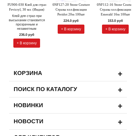
FU900-030 Клей для страз
0NF127-20 Stone Couture
0NF112-16 Stone Couture
Fevicryl, 30 мл. (Индия)
Стразы хол.фиксации
Стразы хол.фиксации
Peridot 20ss 100шт
Emerald 16ss 100шт
Клей для страз при
высыхании становится
224.0 руб
153.0 руб
прозрачным и
незаметным
+ В корзину
+ В корзину
236.0 руб
+ В корзину
+
КОРЗИНА
+
ПОИСК ПО КАТАЛОГУ
+
НОВИНКИ
+
НОВОСТИ