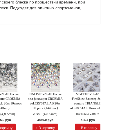
 своего блеска по прошествии времени, при
леск. Подходят для опытных спортсменов,
-20-10 Пачка
CR-CP201-20-10 Пачка
SC-FT101-16-18
NF+X101-
ации CROEMIA
хол.фиксации CROEMIA
+FireShine Блистер Stone
Stone Cout
L 20ss 10гросс
col.CRYSTAL AB 20ss
couture TRIANGLE
хол.фиксации
440шт.)
10гросс (1440шт.)
col.CRYSTAL 16мм =18шт.
16ss 10 гро
 (4,8-5mm)
20ss - (4,8-5mm)
16x16мм =18шт.
1623.
5.0 руб
3849.0 руб
716.4 руб
+ В к
 корзину
+ В корзину
+ В корзину