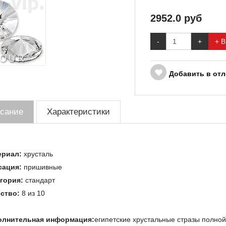
2952.0
руб
-
+
+ В
Добавить в от
сание
Характеристики
ериал:
хрусталь
сация:
пришивные
гория:
стандарт
ство:
8 из 10
олнительная информация:
египетские хрустальные стразы полно