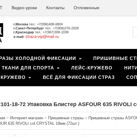
Т
Видео-уроки
Контакты
Отложенные
г.Москва
тел.: +7(996)408-6804
г.Санкт-Петербург
тел.: +7(906)276-2928
г.Краснодар
тел.: +7(967)308-1038
straza-vip@mail.ru
e-mail:
РАЗЫ ХОЛОДНОЙ ФИКСАЦИИ
ПРИШИВНЫЕ СТ
ТКАНИ ДЛЯ СПОРТА
ЛЕЙС-КРУЖЕВО
НИТ
 КРУЖЕВО
ВСЁ ДЛЯ ФИКСАЦИИ СТРАЗ
СОП
101-18-72 Упаковка Блистер ASFOUR 635 RIVOLI c
ная
>
Интернет-магазин
>
Пришивные стразы
>
Пришивные стразы ASFOU
UR 635 RIVOLI col.CRYSTAL 18мм (72шт.)