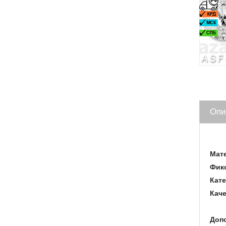
Опи
Мат
Фик
Кате
Каче
Доп