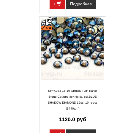
+
Подробнее
NF+X083-16-10 XIRIUS TOP Пачка
Stone Couture хол.фикс. col.BLUE
SHADOW DIAMOND 16ss, 10 гросс
(1440шт.)
1120.0 руб