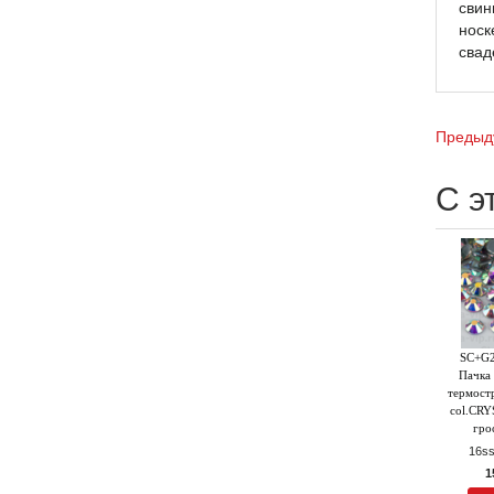
свин
носк
свад
Предыд
С э
SC+G2
Пачка 
термост
col.CRY
гро
16ss
1