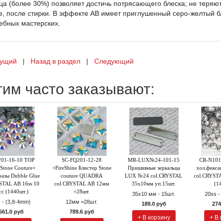
ца (более 30%) позволяет достичь потрясающего блеска; не теряют
е, после стирки. В эффекте AB имеет приглушенный серо-желтый б
ебных мастерских.
ущий
|
Назад в раздел
|
Следующий
тим часто заказывают:
01-16-10 TOP
SC-FQ201-12-28
MR-LUX№24-101-15
CR-N101
Stone Couture+
+FireShine Блистер Stone
Пришивные зеркальца
хол.фикс
разы Dubble Glue
couture QUADRA
LUX №24 col.CRYSTAL
col.CRYSTA
STAL AB 16ss 10
col.CRYSTAL AB 12мм
35х10мм уп.15шт.
(1
сс (1440шт.)
=28шт.
35х10 мм - 15шт.
20ss -
 - (3,8-4mm)
12мм =28шт.
189.0 руб
274
561.0 руб
789.6 руб
+ В корзину
+ В