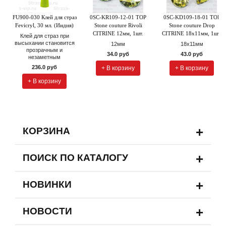
FU900-030 Клей для страз
0SC-KR109-12-01 TOP
0SC-KD109-18-01 TOP
Fevicryl, 30 мл. (Индия)
Stone couture Rivoli
Stone couture Drop
CITRINE 12мм, 1шт.
CITRINE 18x11мм, 1шт.
Клей для страз при
высыхании становится
12мм
18х11мм
прозрачным и
34.0 руб
43.0 руб
незаметным
236.0 руб
+ В корзину
+ В корзину
+ В корзину
+
КОРЗИНА
+
ПОИСК ПО КАТАЛОГУ
+
НОВИНКИ
+
НОВОСТИ