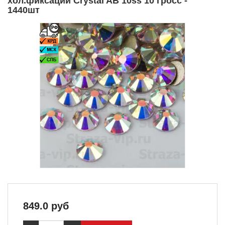
хол.фиксации Crystal AB 10ss 10 гросс -
1440шт
849.0
руб