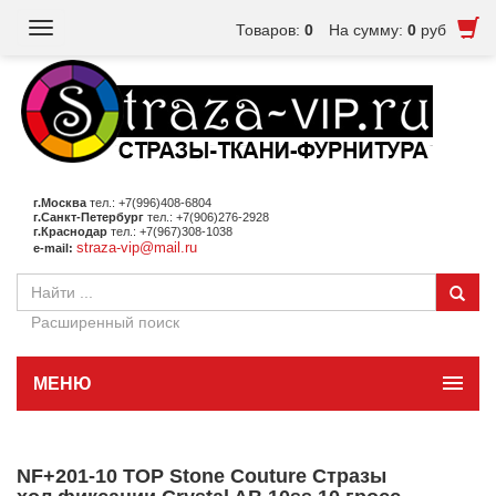
Toggle
Товаров:
0
На сумму:
0
руб
navigation
г.Москва
тел.: +7(996)408-6804
г.Санкт-Петербург
тел.: +7(906)276-2928
г.Краснодар
тел.: +7(967)308-1038
straza-vip@mail.ru
e-mail:
Расширенный поиск
МЕНЮ
NF+201-10 TOP Stone Couture Стразы