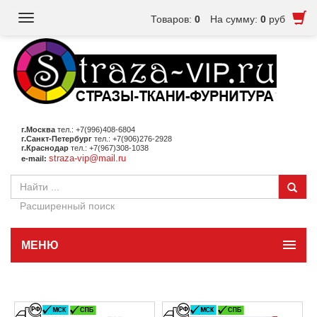
Toggle
Товаров:
0
На сумму:
0
руб
navigation
г.Москва
тел.: +7(996)408-6804
г.Санкт-Петербург
тел.: +7(906)276-2928
г.Краснодар
тел.: +7(967)308-1038
straza-vip@mail.ru
e-mail:
Расширенный поиск
МЕНЮ