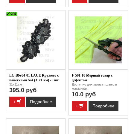
LC-B№04-01 LACE Кружево с
F-501-10 Мерный товар с
пайетками №4 (31x11см) - 1шт
дефектом
31x11см
Доступно для заказа только в
395.0 руб
магазинах!
10.0 руб
+
Подробнее
+
Подробнее