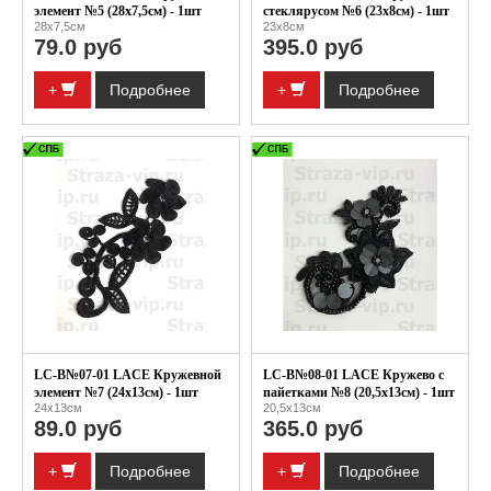
элемент №5 (28x7,5см) - 1шт
стеклярусом №6 (23x8см) - 1шт
28x7,5см
23x8см
79.0 руб
395.0 руб
+
Подробнее
+
Подробнее
LC-B№07-01 LACE Кружевной
LC-B№08-01 LACE Кружево с
элемент №7 (24x13см) - 1шт
пайетками №8 (20,5x13см) - 1шт
24x13см
20,5x13см
89.0 руб
365.0 руб
+
Подробнее
+
Подробнее