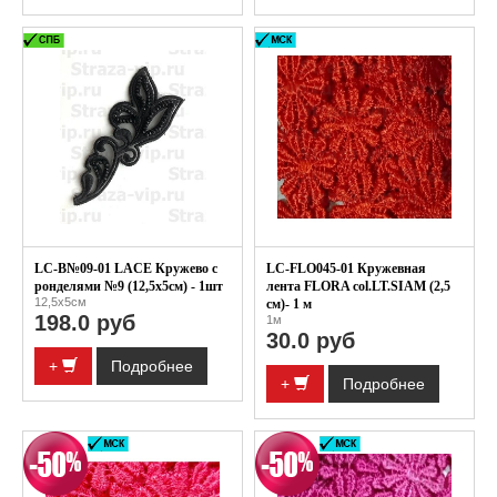
LC-B№09-01 LACE Кружево с
LC-FLO045-01 Кружевная
ронделями №9 (12,5x5см) - 1шт
лента FLORA col.LT.SIAM (2,5
12,5x5см
см)- 1 м
198.0 руб
1м
30.0 руб
+
Подробнее
+
Подробнее