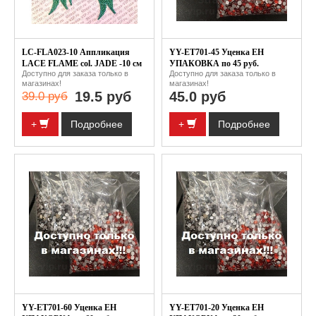
LC-FLA023-10 Аппликация
YY-ET701-45 Уценка EH
LACE FLAME col. JADE -10 см
УПАКОВКА по 45 руб.
Доступно для заказа только в
Доступно для заказа только в
магазинах!
магазинах!
19.5 руб
45.0 руб
39.0 руб
+
Подробнее
+
Подробнее
YY-ET701-60 Уценка EH
YY-ET701-20 Уценка EH