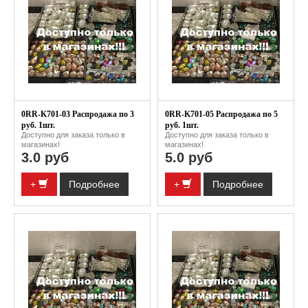
0RR-K701-03 Распродажа по 3
0RR-K701-05 Распродажа по 5
руб. 1шт.
руб. 1шт.
Доступно для заказа только в
Доступно для заказа только в
магазинах!
магазинах!
3.0 руб
5.0 руб
+
Подробнее
+
Подробнее