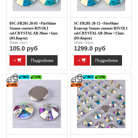
0SC-FR201-20-01 +FireShine
SC-FR201-20-15 +FireShine
Stoune couture RIVOLI
Блистер Stoune couture RIVOLI
col.CRYSTAL AB 20мм =1шт.
col.CRYSTAL AB 20мм =15шт.
(Ю.Корея)
(Ю.Корея)
20мм =1шт.
20мм =15шт.
105.0 руб
1299.0 руб
+
Подробнее
+
Подробнее