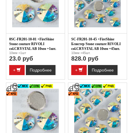
0SC-FR201-10-01 +FireShine
SC-FR201-10-45 +FireShine
Stone couture RIVOLI
Блистер Stone couture RIVOLI
col.CRYSTAL AB 10мм =1шт.
col.CRYSTAL AB 10мм =45шт.
10мм =1шт
10мм =45шт.
23.0 руб
828.0 руб
+
Подробнее
+
Подробнее