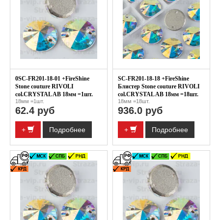
0SC-FR201-18-01 +FireShine
SC-FR201-18-18 +FireShine
Stone couture RIVOLI
Блистер Stone couture RIVOLI
col.CRYSTAL AB 18мм =1шт.
col.CRYSTAL AB 18мм =18шт.
18мм =1шт.
18мм =18шт.
62.4 руб
936.0 руб
+
Подробнее
+
Подробнее