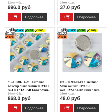
12мм =40шт.
14мм =1шт.
996.0 руб
37.0 руб
+
Подробнее
+
Подробнее
SC-FR201-14-28 +FireShine
0SC-FR201-16-01 +FireShine
Блистер Stone couture RIVOLI
Stone couture RIVOLI
col.CRYSTAL AB 14мм =28шт.
col.CRYSTAL AB 16мм =1шт.
14мм =28шт
16мм =1шт.
868.0 руб
48.0 руб
+
Подробнее
+
Подробнее