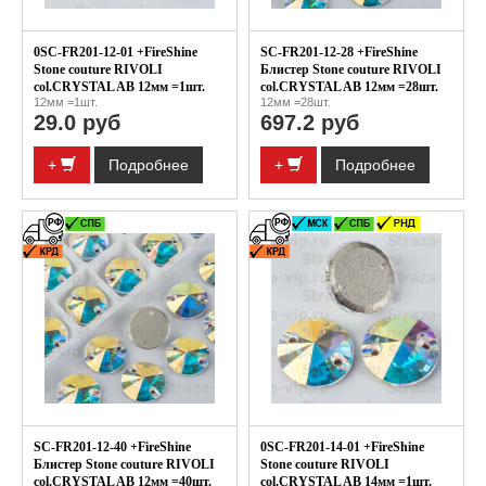
0SC-FR201-12-01 +FireShine
SC-FR201-12-28 +FireShine
Stone couture RIVOLI
Блистер Stone couture RIVOLI
col.CRYSTAL AB 12мм =1шт.
col.CRYSTAL AB 12мм =28шт.
12мм =1шт.
12мм =28шт.
29.0 руб
697.2 руб
+
Подробнее
+
Подробнее
SC-FR201-12-40 +FireShine
0SC-FR201-14-01 +FireShine
Блистер Stone couture RIVOLI
Stone couture RIVOLI
col.CRYSTAL AB 12мм =40шт.
col.CRYSTAL AB 14мм =1шт.