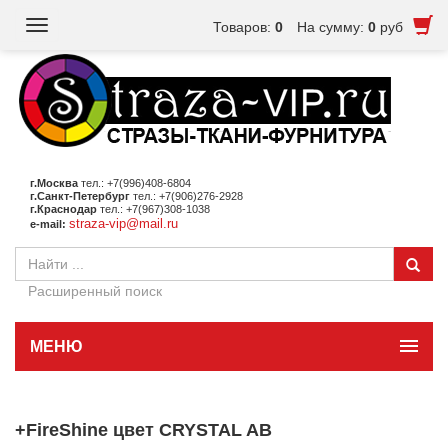
Toggle
Товаров:
0
На сумму:
0
руб
navigation
г.Москва
тел.: +7(996)408-6804
г.Санкт-Петербург
тел.: +7(906)276-2928
г.Краснодар
тел.: +7(967)308-1038
straza-vip@mail.ru
e-mail:
Расширенный поиск
МЕНЮ
+FireShine цвет CRYSTAL AB