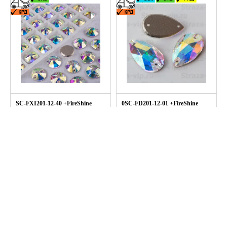
SC-FXI201-12-40 +FireShine
0SC-FD201-12-01 +FireShine
Блистер Stone couture XIRIUS
Stone couture DROP
col.CRYSTAL AB 12мм =40шт.
col.CRYSTAL AB 12х7мм =1шт.
12мм - 40шт.
12х7мм =1шт
1096.0 руб
23.0 руб
+
Подробнее
+
Подробнее