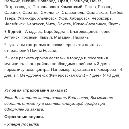
Нальчик, Нижний Новгород, Орел, Оренбург, Пенза,
Петрозаводск, Петропавлоск-Камчатский, Псков, Рязань,
Саранск, Саратов, Смоленск, Ставрополь, Сыктывкар, Тамбов,
Тверь, Улан-Удэ, Ульяновск, Уфа, Хабаровск, Чебоксары,
Челябинск, Черкесск, Чита, Элиста, Южно-Сахалинск, Якутск
7-8 дней -
Анадырь, Биробиджан, Благовещенск, Горно-
Алтайск, Грозный, Кызыл, Магадан, Назрань
* - указаны контрольные сроки пересылки почтовых
отправлений Почты России.
** - для расчета сроков доставки в города и поселения
муниципального района необходимо прибавить 3 дня к
нормативу адм. центра. Например: Доставка в г. Кемерово - 4
дня, в г. Междуреченск (Кемеровская обл.) - 7 дней (4+3 дня)
Условия страхования заказов:
Если Вы хотите застраховать Ваш заказ, Вы можете
сделать отметку в соответствующей графе при
оформлении заказа.
Страховые случаи:
-
Утеря посылки