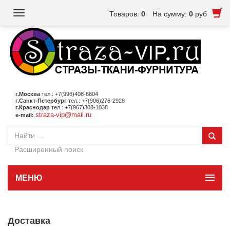
Toggle
Товаров:
0
На сумму:
0
руб
navigation
г.Москва
тел.: +7(996)408-6804
г.Санкт-Петербург
тел.: +7(906)276-2928
г.Краснодар
тел.: +7(967)308-1038
straza-vip@mail.ru
e-mail:
Расширенный поиск
МЕНЮ
Доставка