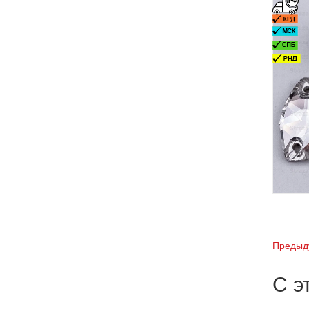
Предыд
С э