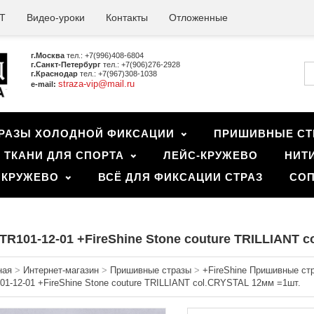
Т
Видео-уроки
Контакты
Отложенные
г.Москва
тел.: +7(996)408-6804
г.Санкт-Петербург
тел.: +7(906)276-2928
г.Краснодар
тел.: +7(967)308-1038
straza-vip@mail.ru
e-mail:
РАЗЫ ХОЛОДНОЙ ФИКСАЦИИ
ПРИШИВНЫЕ СТ
ТКАНИ ДЛЯ СПОРТА
ЛЕЙС-КРУЖЕВО
НИТ
 КРУЖЕВО
ВСЁ ДЛЯ ФИКСАЦИИ СТРАЗ
СОП
TR101-12-01 +FireShine Stone couture TRILLIANT 
ная
>
Интернет-магазин
>
Пришивные стразы
>
+FireShine Пришивные ст
01-12-01 +FireShine Stone couture TRILLIANT col.CRYSTAL 12мм =1шт.