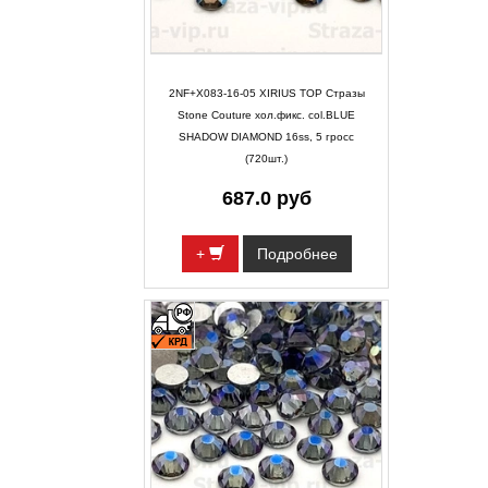
2NF+X083-16-05 XIRIUS TOP Стразы
Stone Couture хол.фикс. col.BLUE
SHADOW DIAMOND 16ss, 5 гросс
(720шт.)
687.0 руб
+
Подробнее