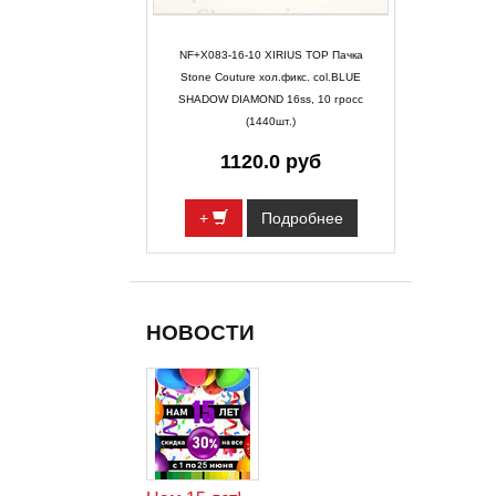
NF+X083-16-10 XIRIUS TOP Пачка
Stone Couture хол.фикс. col.BLUE
SHADOW DIAMOND 16ss, 10 гросс
(1440шт.)
1120.0 руб
+
Подробнее
НОВОСТИ