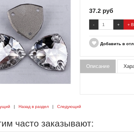
37.2
руб
-
+
+ В
Добавить в от
Описание
Хар
ущий
|
Назад в раздел
|
Следующий
тим часто заказывают: