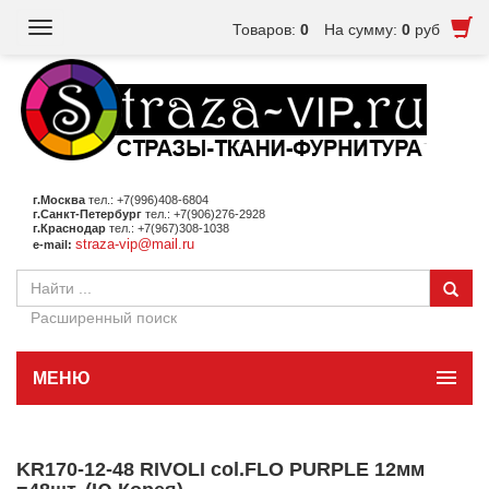
Toggle
Товаров:
0
На сумму:
0
руб
navigation
г.Москва
тел.: +7(996)408-6804
г.Санкт-Петербург
тел.: +7(906)276-2928
г.Краснодар
тел.: +7(967)308-1038
straza-vip@mail.ru
e-mail:
Расширенный поиск
МЕНЮ
KR170-12-48 RIVOLI col.FLO PURPLE 12мм