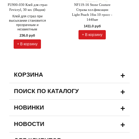
FU900-030 Клей для страз
NF119-16 Stone Couture
Fevicryl, 30 мл. (Индия)
Стразы хол.фиксации
Light Peach 16ss 10 гросс -
Клей для страз при
1440шт
высыхании становится
прозрачным и
1411.0 руб
незаметным
+ В корзину
236.0 руб
+ В корзину
+
КОРЗИНА
+
ПОИСК ПО КАТАЛОГУ
+
НОВИНКИ
+
НОВОСТИ