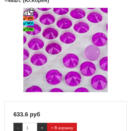
=48шт. (Ю.Корея)
633.6
руб
-
+
+ В корзину