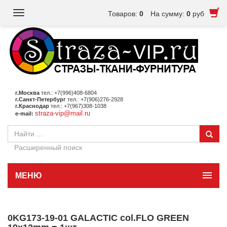
Toggle
Товаров:
0
На сумму:
0
руб
navigation
г.Москва
тел.: +7(996)408-6804
г.Санкт-Петербург
тел.: +7(906)276-2928
г.Краснодар
тел.: +7(967)308-1038
straza-vip@mail.ru
e-mail:
Расширенный поиск
МЕНЮ
0KG173-19-01 GALACTIC col.FLO GREEN