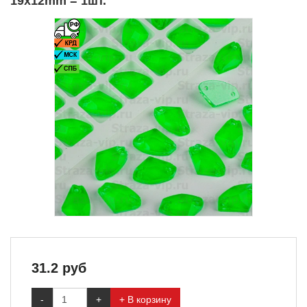
19x12mm = 1шт.
31.2
руб
-
+
+ В корзину