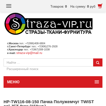
Toggle
Товаров:
0
На сумму:
0
руб
navigation
г.Москва
тел.: +7(996)408-6804
г.Санкт-Петербург
тел.: +7(906)276-2928
г.Краснодар
тел.: +7(967)308-1038
straza-vip@mail.ru
e-mail:
Расширенный поиск
МЕНЮ
HP-TW116-08-150 Пачка Полужемчуг TWIST