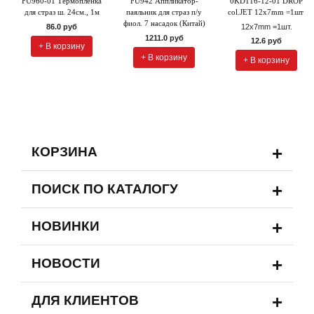
FU960-01 Термопленка
FU942 Аппликатор-
0KD116-12-01 DROP
для страз ш. 24см., 1м
паяльник для страз п/у
col.JET 12x7mm =1шт.
фиол. 7 насадок (Китай)
86.0 руб
12x7mm =1шт.
1211.0 руб
12.6 руб
+ В корзину
+ В корзину
+ В корзину
+
КОРЗИНА
+
ПОИСК ПО КАТАЛОГУ
+
НОВИНКИ
+
НОВОСТИ
+
ДЛЯ КЛИЕНТОВ