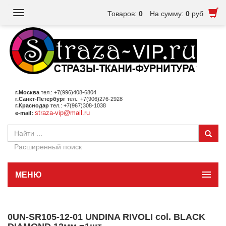
Toggle
Товаров:
0
На сумму:
0
руб
navigation
г.Москва
тел.: +7(996)408-6804
г.Санкт-Петербург
тел.: +7(906)276-2928
г.Краснодар
тел.: +7(967)308-1038
straza-vip@mail.ru
e-mail:
Расширенный поиск
МЕНЮ
0UN-SR105-12-01 UNDINA RIVOLI col. BLACK