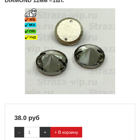
DIAMOND 12мм =1шт.
38.0
руб
-
+
+ В корзину