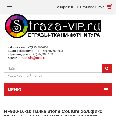
Toggle
Товаров:
0
На сумму:
0
руб
navigation
г.Москва
тел.: +7(996)408-6804
г.Санкт-Петербург
тел.: +7(906)276-2928
г.Краснодар
тел.: +7(967)308-1038
straza-vip@mail.ru
e-mail:
Расширенный поиск
МЕНЮ
NF936-16-10 Пачка Stone Couture хол.фикс.