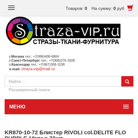
Toggle
Товаров:
0
На сумму:
0
руб
navigation
г.Москва
тел.: +7(996)408-6804
г.Санкт-Петербург
тел.: +7(906)276-2928
г.Краснодар
тел.: +7(967)308-1038
straza-vip@mail.ru
e-mail:
Расширенный поиск
МЕНЮ
KR870-10-72 Блистер RIVOLI col.DELITE FLO