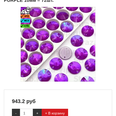
PURPLE 10мм = 72шт.
943.2
руб
-
+
+ В корзину