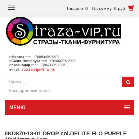
Toggle
Товаров:
0
На сумму:
0
руб
navigation
г.Москва
тел.: +7(996)408-6804
г.Санкт-Петербург
тел.: +7(906)276-2928
г.Краснодар
тел.: +7(967)308-1038
straza-vip@mail.ru
e-mail:
Расширенный поиск
МЕНЮ
0KD870-18-01 DROP col.DELITE FLO PURPLE