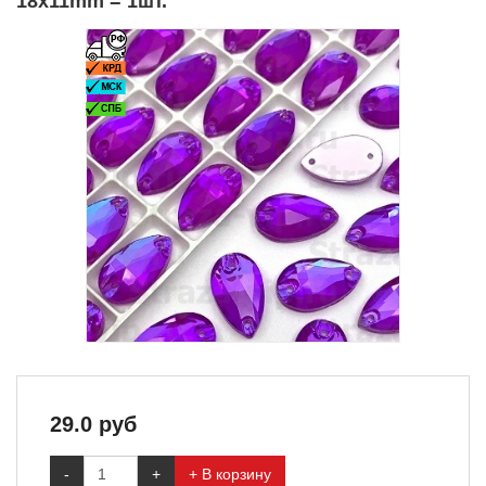
18x11mm = 1шт.
29.0
руб
-
+
+ В корзину