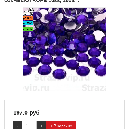
col.HELIOTROPE 16ss, 100шт.
197.0
руб
-
+
+ В корзину