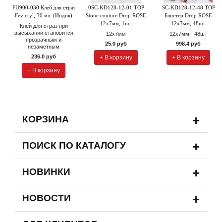
FU900-030 Клей для страз
0SC-KD128-12-01 TOP
SC-KD128-12-48 TOP
Fevicryl, 30 мл. (Индия)
Stone couture Drop ROSE
Блистер Drop ROSE
12х7мм, 1шт.
12х7мм, 48шт.
Клей для страз при
высыхании становится
12х7мм
12х7мм - 48шт
прозрачным и
25.0 руб
998.4 руб
незаметным
236.0 руб
+ В корзину
+ В корзину
+ В корзину
+
КОРЗИНА
+
ПОИСК ПО КАТАЛОГУ
+
НОВИНКИ
+
НОВОСТИ