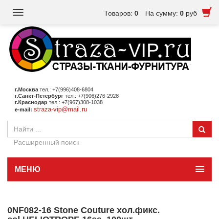
Toggle
Товаров:
0
На сумму:
0
руб
navigation
г.Москва
тел.: +7(996)408-6804
г.Санкт-Петербург
тел.: +7(906)276-2928
г.Краснодар
тел.: +7(967)308-1038
straza-vip@mail.ru
e-mail:
Расширенный поиск
МЕНЮ
0NF082-16 Stone Couture хол.фикс.