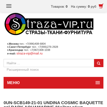
Toggle
Товаров:
0
На сумму:
0
руб
navigation
г.Москва
тел.: +7(996)408-6804
г.Санкт-Петербург
тел.: +7(906)276-2928
г.Краснодар
тел.: +7(967)308-1038
straza-vip@mail.ru
e-mail:
Расширенный поиск
МЕНЮ
0UN-SCB149-21-01 UNDINA COSMIC BAQUETTE