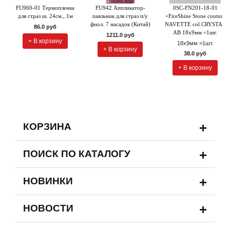
FU960-01 Термопленка
FU942 Аппликатор-
0SC-FN201-18-01
для страз ш. 24см., 1м
паяльник для страз п/у
+FireShine Stone couture
фиол. 7 насадок (Китай)
NAVETTE col.CRYSTAL
86.0 руб
AB 18x9мм =1шт.
1211.0 руб
+ В корзину
18x9мм =1шт.
+ В корзину
38.0 руб
+ В корзину
+
КОРЗИНА
+
ПОИСК ПО КАТАЛОГУ
+
НОВИНКИ
+
НОВОСТИ