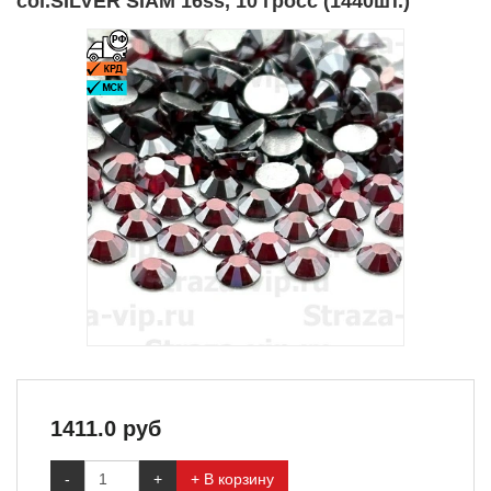
col.SILVER SIAM 16ss, 10 гросс (1440шт.)
1411.0
руб
-
+
+ В корзину