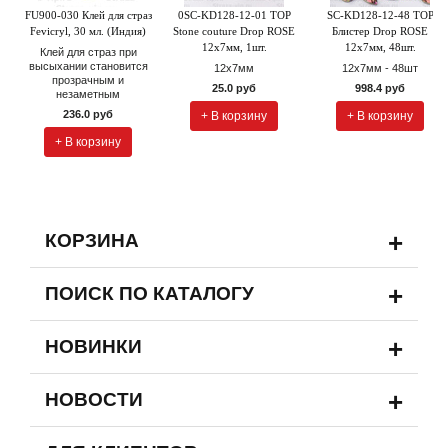
FU900-030 Клей для страз
0SC-KD128-12-01 TOP
SC-KD128-12-48 TOP
Fevicryl, 30 мл. (Индия)
Stone couture Drop ROSE
Блистер Drop ROSE
12х7мм, 1шт.
12х7мм, 48шт.
Клей для страз при
высыхании становится
12х7мм
12х7мм - 48шт
прозрачным и
25.0 руб
998.4 руб
незаметным
236.0 руб
+ В корзину
+ В корзину
+ В корзину
+
КОРЗИНА
+
ПОИСК ПО КАТАЛОГУ
+
НОВИНКИ
+
НОВОСТИ