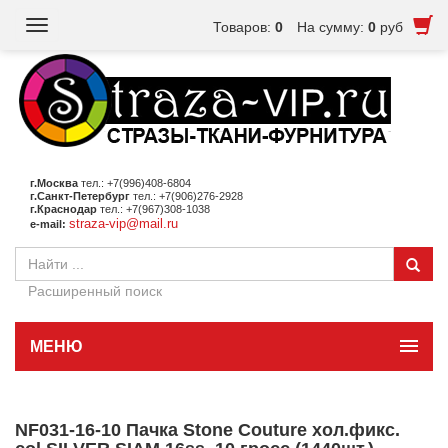
Toggle
Товаров:
0
На сумму:
0
руб
navigation
г.Москва
тел.: +7(996)408-6804
г.Санкт-Петербург
тел.: +7(906)276-2928
г.Краснодар
тел.: +7(967)308-1038
straza-vip@mail.ru
e-mail:
Расширенный поиск
МЕНЮ
NF031-16-10 Пачка Stone Couture хол.фикс.