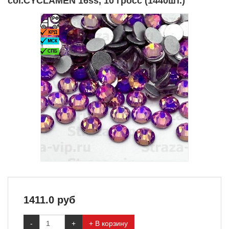
col.CYCLAMEN 16ss, 10 гросс (1440шт.)
1411.0
руб
-
+
+ В корзину