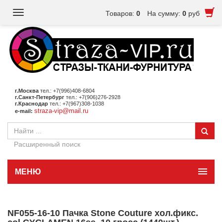
Toggle
Товаров:
0
На сумму:
0
руб
navigation
г.Москва
тел.: +7(996)408-6804
г.Санкт-Петербург
тел.: +7(906)276-2928
г.Краснодар
тел.: +7(967)308-1038
straza-vip@mail.ru
e-mail:
Расширенный поиск
МЕНЮ
NF055-16-10 Пачка Stone Couture хол.фикс.