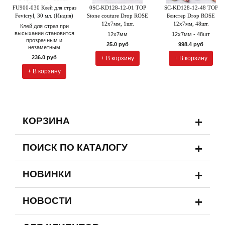
FU900-030 Клей для страз
0SC-KD128-12-01 TOP
SC-KD128-12-48 TOP
Fevicryl, 30 мл. (Индия)
Stone couture Drop ROSE
Блистер Drop ROSE
12х7мм, 1шт.
12х7мм, 48шт.
Клей для страз при
высыхании становится
12х7мм
12х7мм - 48шт
прозрачным и
25.0 руб
998.4 руб
незаметным
236.0 руб
+ В корзину
+ В корзину
+ В корзину
+
КОРЗИНА
+
ПОИСК ПО КАТАЛОГУ
+
НОВИНКИ
+
НОВОСТИ