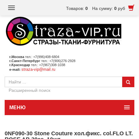
Toggle
Товаров:
0
На сумму:
0
руб
navigation
г.Москва
тел.: +7(996)408-6804
г.Санкт-Петербург
тел.: +7(906)276-2928
г.Краснодар
тел.: +7(967)308-1038
straza-vip@mail.ru
e-mail:
Расширенный поиск
МЕНЮ
0NF090-30 Stone Couture хол.фикс. col.FLO LT.