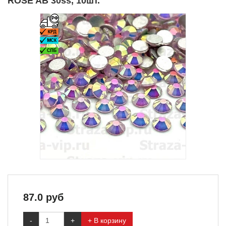
ROSE AB 30ss, 10шт.
87.0
руб
-
+
+ В корзину