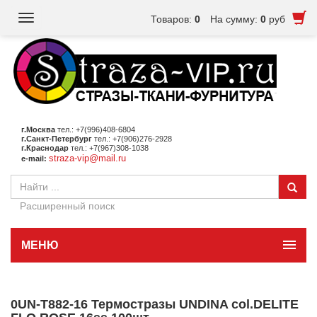
Toggle
Товаров:
0
На сумму:
0
руб
navigation
г.Москва
тел.: +7(996)408-6804
г.Санкт-Петербург
тел.: +7(906)276-2928
г.Краснодар
тел.: +7(967)308-1038
straza-vip@mail.ru
e-mail:
Расширенный поиск
МЕНЮ
0UN-T882-16 Термостразы UNDINA col.DELITE