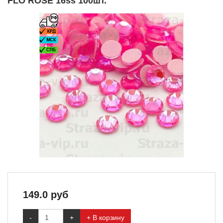
FLO ROSE 16ss 100шт.
149.0
руб
-
+
+ В корзину