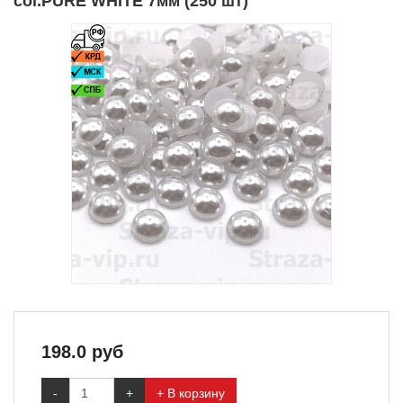
col.PURE WHITE 7мм (250 шт)
198.0
руб
-
+
+ В корзину