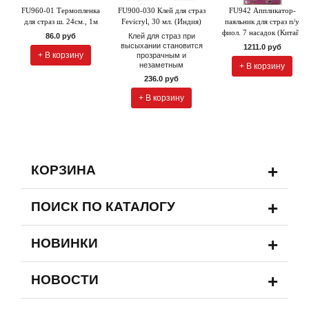
FU960-01 Термопленка
FU900-030 Клей для страз
FU942 Аппликатор-
для страз ш. 24см., 1м
Fevicryl, 30 мл. (Индия)
паяльник для страз п/у
фиол. 7 насадок (Китай)
86.0 руб
Клей для страз при
высыхании становится
1211.0 руб
+ В корзину
прозрачным и
незаметным
+ В корзину
236.0 руб
+ В корзину
+
КОРЗИНА
+
ПОИСК ПО КАТАЛОГУ
+
НОВИНКИ
+
НОВОСТИ