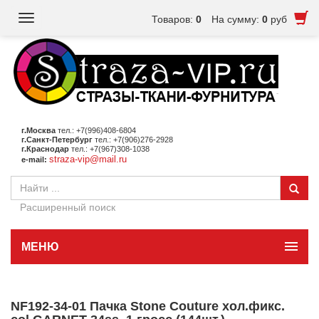
Toggle
Товаров:
0
На сумму:
0
руб
navigation
г.Москва
тел.: +7(996)408-6804
г.Санкт-Петербург
тел.: +7(906)276-2928
г.Краснодар
тел.: +7(967)308-1038
straza-vip@mail.ru
e-mail:
Расширенный поиск
МЕНЮ
NF192-34-01 Пачка Stone Couture хол.фикс.