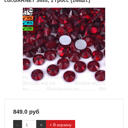
col.GARNET 34ss, 1 гросс (144шт.)
849.0
руб
-
+
+ В корзину