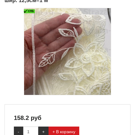
шир. 12,5см=1 м
158.2
руб
-
+
+ В корзину