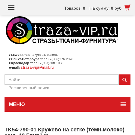
Toggle
Товаров:
0
На сумму:
0
руб
navigation
г.Москва
тел.: +7(996)408-6804
г.Санкт-Петербург
тел.: +7(906)276-2928
г.Краснодар
тел.: +7(967)308-1038
straza-vip@mail.ru
e-mail:
Расширенный поиск
МЕНЮ
TK54-790-01 Кружево на сетке (тёмн.молоко)