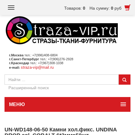
Toggle
Товаров:
0
На сумму:
0
руб
navigation
г.Москва
тел.: +7(996)408-6804
г.Санкт-Петербург
тел.: +7(906)276-2928
г.Краснодар
тел.: +7(967)308-1038
straza-vip@mail.ru
e-mail:
Расширенный поиск
МЕНЮ
UN-WD148-06-50 Камни хол.фикс. UNDINA