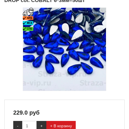
DROP col. COBALT 6*3мм=50шт
229.0
руб
-
+
+ В корзину