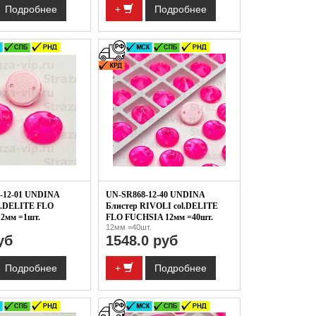
Подробнее
+
Подробнее
-12-01 UNDINA
UN-SR868-12-40 UNDINA
l.DELITE FLO
Блистер RIVOLI col.DELITE
2мм =1шт.
FLO FUCHSIA 12мм =40шт.
12мм =40шт.
уб
1548.0 руб
Подробнее
+
Подробнее