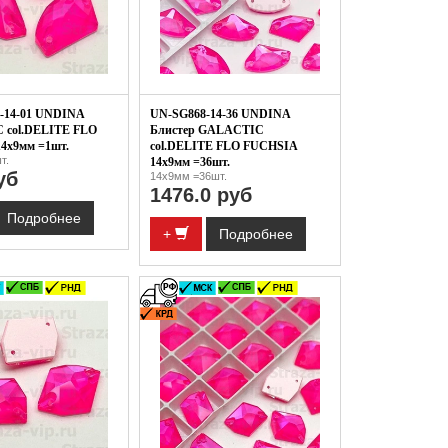
-14-01 UNDINA
UN-SG868-14-36 UNDINA
 col.DELITE FLO
Блистер GALACTIC
4x9мм =1шт.
col.DELITE FLO FUCHSIA
т.
14x9мм =36шт.
уб
14x9мм =36шт.
1476.0 руб
Подробнее
+
Подробнее