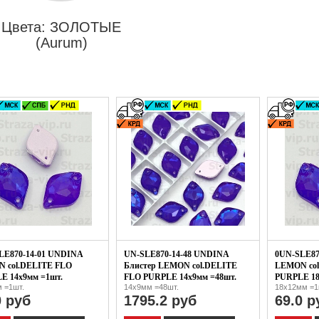
Цвета: ЗОЛОТЫЕ
(Aurum)
LE870-14-01 UNDINA
UN-SLE870-14-48 UNDINA
0UN-SLE87
 col.DELITE FLO
Блистер LEMON col.DELITE
LEMON co
E 14x9мм =1шт.
FLO PURPLE 14x9мм =48шт.
PURPLE 18
 =1шт.
14x9мм =48шт.
18x12мм =1
0 руб
1795.2 руб
69.0 р