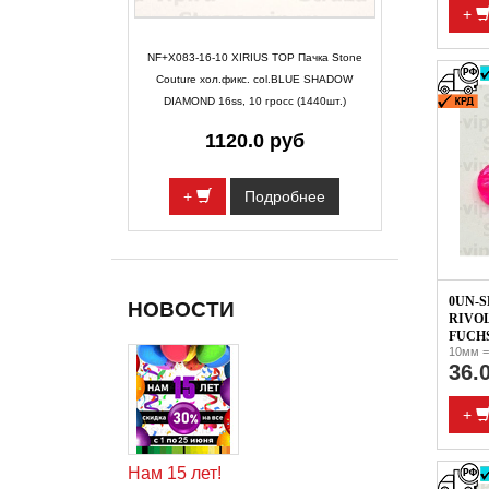
+
NF+X083-16-10 XIRIUS TOP Пачка Stone
Couture хол.фикс. col.BLUE SHADOW
DIAMOND 16ss, 10 гросс (1440шт.)
1120.0 руб
+
Подробнее
0UN-S
НОВОСТИ
RIVOL
FUCHS
10мм =
36.
+
Нам 15 лет!