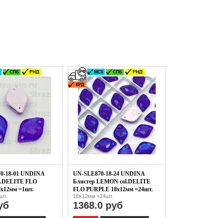
0-18-01 UNDINA
UN-SLE870-18-24 UNDINA
l.DELITE FLO
Блистер LEMON col.DELITE
x12мм =1шт.
FLO PURPLE 18x12мм =24шт.
шт.
18x12мм =24шт.
уб
1368.0 руб