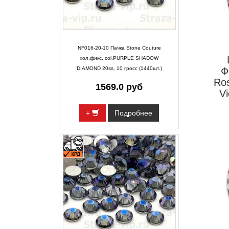
NF016-20-10 Пачка Stone Couture
хол.фикс. col.PURPLE SHADOW
DIAMOND 20ss, 10 гросс (1440шт.)
Ф
Ros
1569.0 руб
Vi
+
Подробнее