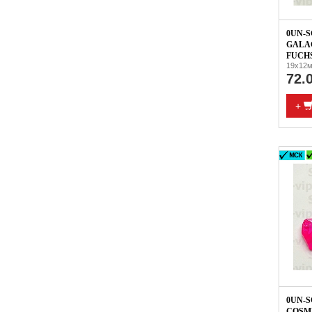
0UN-S
GALAC
FUCHS
19x12м
72.
+
0UN-S
COSMI