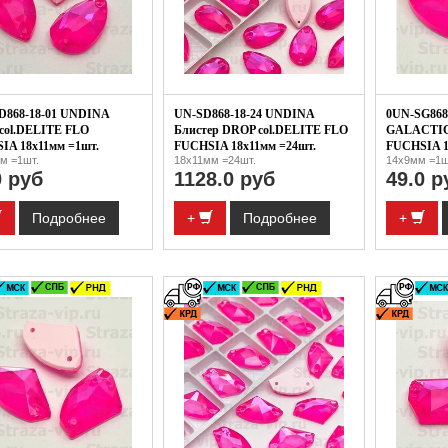
D868-18-01 UNDINA
UN-SD868-18-24 UNDINA
0UN-SG868
col.DELITE FLO
Блистер DROP col.DELITE FLO
GALACTIC
IA 18x11мм =1шт.
FUCHSIA 18x11мм =24шт.
FUCHSIA 1
м =1шт.
18x11мм =24шт.
14x9мм =1ш
0 руб
1128.0 руб
49.0 р
Подробнее
+
Подробнее
+