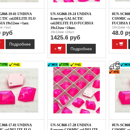
G868-19-01 UNDINA
UN-SG868-19-24 UNDINA
0UN-SC868
TIC col.DELITE FLO
Блистер GALACTIC
COSMIC co
IA 19x12мм =1шт.
col.DELITE FLO FUCHSIA
FUCHSIA 1
м =1шт.
14x11мм =1
19x12мм =24шт.
0 руб
48.0 р
19x12мм =24шт.
1425.6 руб
Подробнее
+
+
Подробнее
C868-17-01 UNDINA
UN-SC868-17-28 UNDINA
0UN-SC868
C col.DELITE FLO
Блистер COSMIC col.DELITE
COSMIC co