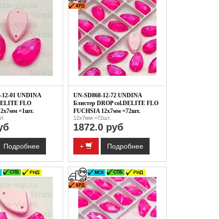
-12-01 UNDINA
UN-SD868-12-72 UNDINA
DELITE FLO
Блистер DROP col.DELITE FLO
2x7мм =1шт.
FUCHSIA 12x7мм =72шт.
т.
12x7мм =72шт.
уб
1872.0 руб
Подробнее
+
Подробнее