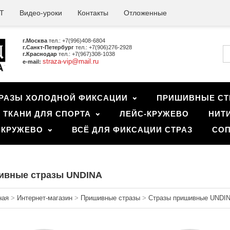
Т
Видео-уроки
Контакты
Отложенные
г.Москва
тел.: +7(996)408-6804
г.Санкт-Петербург
тел.: +7(906)276-2928
г.Краснодар
тел.: +7(967)308-1038
straza-vip@mail.ru
e-mail:
РАЗЫ ХОЛОДНОЙ ФИКСАЦИИ
ПРИШИВНЫЕ СТ
ТКАНИ ДЛЯ СПОРТА
ЛЕЙС-КРУЖЕВО
НИТ
 КРУЖЕВО
ВСЁ ДЛЯ ФИКСАЦИИ СТРАЗ
СОП
ивные стразы UNDINA
ная
>
Интернет-магазин
>
Пришивные стразы
>
Стразы пришивные UNDIN