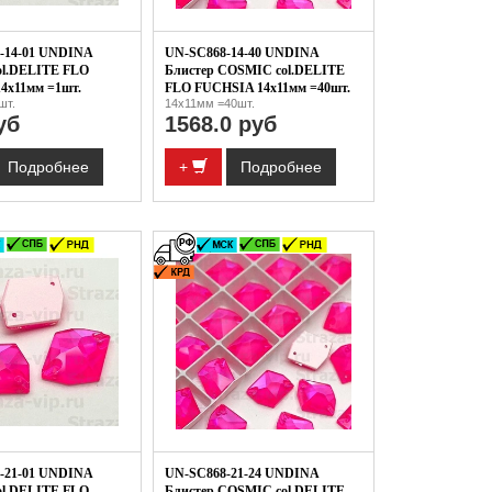
-14-01 UNDINA
UN-SC868-14-40 UNDINA
l.DELITE FLO
Блистер COSMIC col.DELITE
4x11мм =1шт.
FLO FUCHSIA 14x11мм =40шт.
шт.
14x11мм =40шт.
уб
1568.0 руб
Подробнее
+
Подробнее
-21-01 UNDINA
UN-SC868-21-24 UNDINA
l.DELITE FLO
Блистер COSMIC col.DELITE