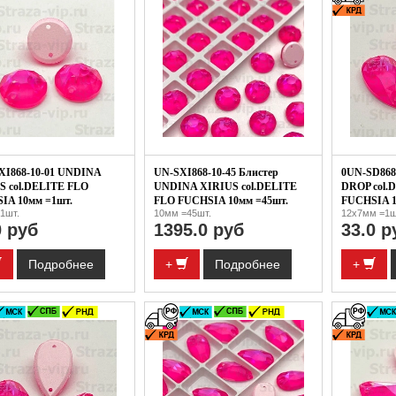
XI868-10-01 UNDINA
UN-SXI868-10-45 Блистер
0UN-SD868
S col.DELITE FLO
UNDINA XIRIUS col.DELITE
DROP col.
IA 10мм =1шт.
FLO FUCHSIA 10мм =45шт.
FUCHSIA 1
1шт.
10мм =45шт.
12x7мм =1ш
0 руб
1395.0 руб
33.0 р
Подробнее
+
Подробнее
+