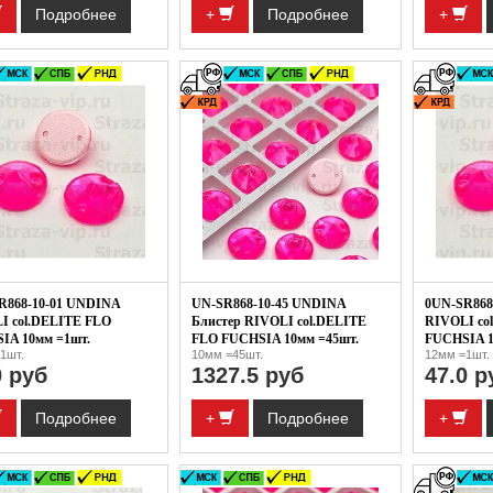
Подробнее
+
Подробнее
+
R868-10-01 UNDINA
UN-SR868-10-45 UNDINA
0UN-SR868
I col.DELITE FLO
Блистер RIVOLI col.DELITE
RIVOLI co
IA 10мм =1шт.
FLO FUCHSIA 10мм =45шт.
FUCHSIA 1
1шт.
10мм =45шт.
12мм =1шт.
0 руб
1327.5 руб
47.0 р
Подробнее
+
Подробнее
+