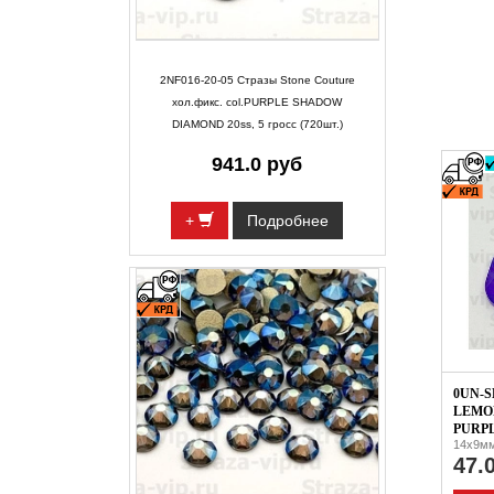
2NF016-20-05 Стразы Stone Couture
хол.фикс. col.PURPLE SHADOW
DIAMOND 20ss, 5 гросс (720шт.)
941.0 руб
+
Подробнее
0UN-S
LEMON
PURPL
14x9мм
47.