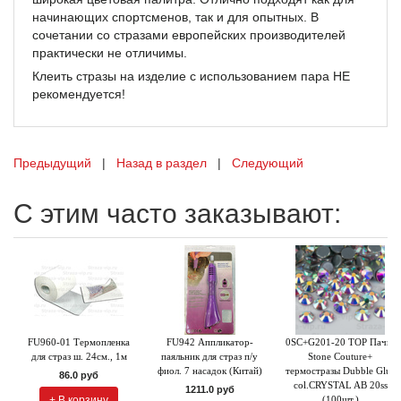
начинающих спортсменов, так и для опытных. В
сочетании со стразами европейских производителей
практически не отличимы.
Клеить стразы на изделие с использованием пара НЕ
рекомендуется!
Предыдущий
|
Назад в раздел
|
Следующий
С этим часто заказывают:
FU960-01 Термопленка
FU942 Аппликатор-
0SC+G201-20 TOP Пачка
для страз ш. 24см., 1м
паяльник для страз п/у
Stone Couture+
фиол. 7 насадок (Китай)
термостразы Dubble Glue
86.0 руб
col.CRYSTAL AB 20ss
1211.0 руб
+ В корзину
(100шт.)