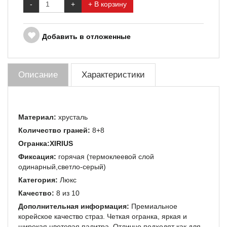
-
+
+ В корзину
Добавить в отложенные
Описание
Характеристики
Материал:
хрусталь
Количество граней:
8+8
Огранка:
XIRIUS
Фиксация:
горячая (термоклеевой слой
одинарный,светло-серый)
Категория:
Люкс
Качество:
8 из 10
Дополнительная информация:
Премиальное
корейское качество страз. Четкая огранка, яркая и
широкая цветовая палитра. Отлично подходят как для