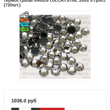
термостразы XIRIUS col.CRYSTAL 20ss 5 гросс
(720шт.)
1036.0
руб