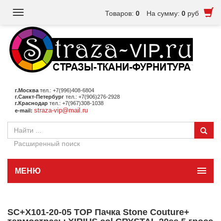
Toggle
Товаров:
0
На сумму:
0
руб
navigation
г.Москва
тел.: +7(996)408-6804
г.Санкт-Петербург
тел.: +7(906)276-2928
г.Краснодар
тел.: +7(967)308-1038
straza-vip@mail.ru
e-mail:
Расширенный поиск
МЕНЮ
SC+X101-20-05 TOP Пачка Stone Couture+