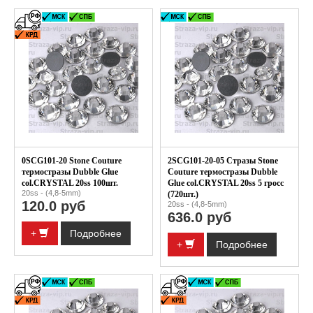
0SCG101-20 Stone Couture
2SCG101-20-05 Стразы Stone
термостразы Dubble Glue
Couture термостразы Dubble
col.CRYSTAL 20ss 100шт.
Glue col.CRYSTAL 20ss 5 гросс
20ss - (4,8-5mm)
(720шт.)
120.0 руб
20ss - (4,8-5mm)
636.0 руб
+
Подробнее
+
Подробнее