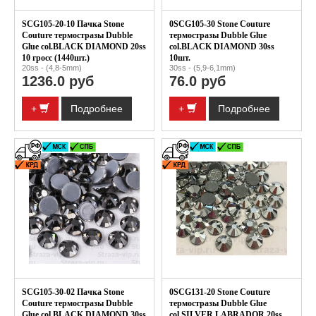
SCG105-20-10 Пачка Stone
0SCG105-30 Stone Couture
Couture термостразы Dubble
термостразы Dubble Glue
Glue col.BLACK DIAMOND 20ss
col.BLACK DIAMOND 30ss
10 гросс (1440шт.)
10шт.
20ss - (4,8-5mm)
30ss - (5,9-6,1mm)
1236.0 руб
76.0 руб
+
Подробнее
+
Подробнее
SCG105-30-02 Пачка Stone
0SCG131-20 Stone Couture
Couture термостразы Dubble
термостразы Dubble Glue
Glue col.BLACK DIAMOND 30ss
col.SILVER LABRADOR 20ss