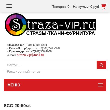
Toggle
Товаров:
0
На сумму:
0
руб
navigation
г.Москва
тел.: +7(996)408-6804
г.Санкт-Петербург
тел.: +7(906)276-2928
г.Краснодар
тел.: +7(967)308-1038
straza-vip@mail.ru
e-mail:
Расширенный поиск
МЕНЮ
SCG 20-50ss