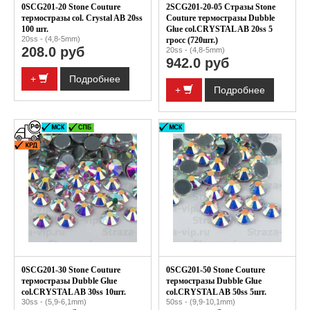
0SCG201-20 Stone Couture
2SCG201-20-05 Стразы Stone
термостразы col. Crystal AB 20ss
Couture термостразы Dubble
100 шт.
Glue col.CRYSTAL AB 20ss 5
20ss - (4,8-5mm)
гросс (720шт.)
208.0 руб
20ss - (4,8-5mm)
942.0 руб
+
Подробнее
+
Подробнее
0SCG201-30 Stone Couture
0SCG201-50 Stone Couture
термостразы Dubble Glue
термостразы Dubble Glue
col.CRYSTAL AB 30ss 10шт.
col.CRYSTAL AB 50ss 5шт.
30ss - (5,9-6,1mm)
50ss - (9,9-10,1mm)