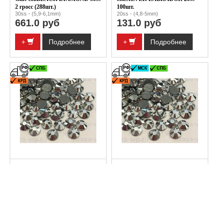
2 гросс (288шт.)
100шт.
30ss - (5,9-6,1mm)
20ss - (4,8-5mm)
661.0 руб
131.0 руб
+
Подробнее
+
Подробнее
2SCG131-20-05 Стразы Stone
SCG131-20-10 Пачка Stone
Couture термостразы
Couture термостразы Dubble
DubbleGlue col.SILVER
Glue col.SILVER LABRADOR
(LABRADOR) 20ss 5
20ss 10 гросс (1440шт.)
20ss - (4,8-5mm)
гросс(720шт.)
1236.0 руб
20ss - (4,8-5mm)
754.0 руб