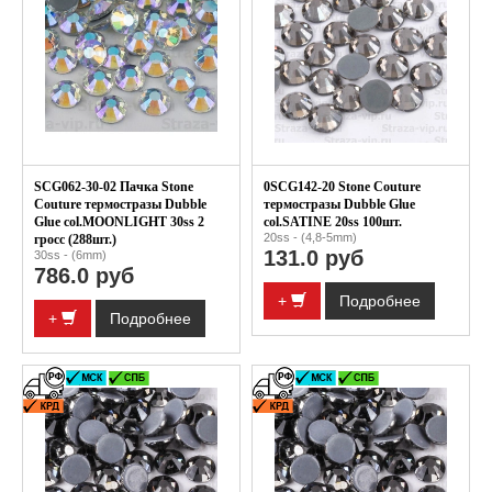
SCG062-30-02 Пачка Stone
0SCG142-20 Stone Couture
Couture термостразы Dubble
термостразы Dubble Glue
Glue col.MOONLIGHT 30ss 2
col.SATINE 20ss 100шт.
20ss - (4,8-5mm)
гросс (288шт.)
131.0 руб
30ss - (6mm)
786.0 руб
+
Подробнее
+
Подробнее