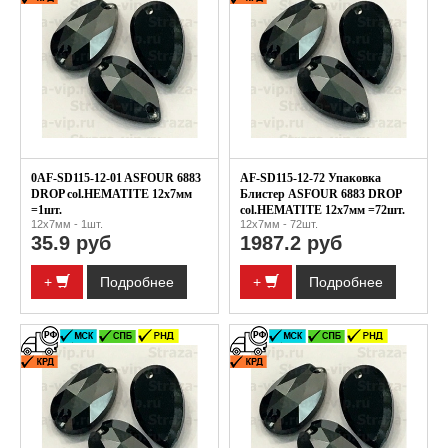
0AF-SD115-12-01 ASFOUR 6883
AF-SD115-12-72 Упаковка
DROP col.HEMATITE 12x7мм
Блистер ASFOUR 6883 DROP
=1шт.
col.HEMATITE 12x7мм =72шт.
12х7мм - 1шт.
12х7мм - 72шт.
35.9 руб
1987.2 руб
+
Подробнее
+
Подробнее