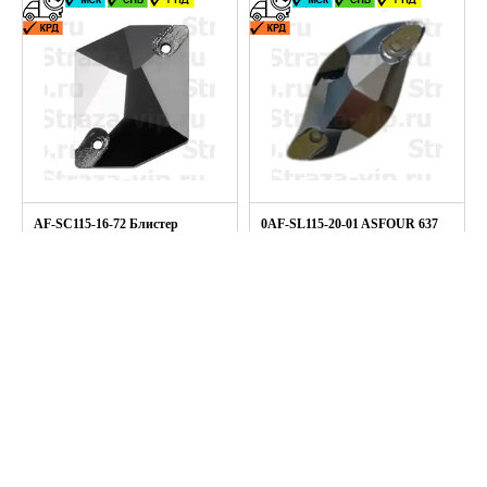
AF-SC115-16-72 Блистер
0AF-SL115-20-01 ASFOUR 637
ASFOUR 699 COSMIC
LEAF col.HEMATITE 20х9мм
col.HEMATITE 16мм (72шт.)
=1шт.
16мм - 72шт.
20мм - 1шт.
3744.0 руб
67.5 руб
+
Подробнее
+
Подробнее