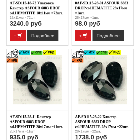
AF-SD115-18-72 Упаковка
0AF-SD115-28-01 ASFOUR 6883
Блистер ASFOUR 6883 DROP
DROP col.HEMATITE 28x17мм
col.HEMATITE 18x11мм =72шт.
=1шт.
18х11мм - 72шт.
28x17мм =1шт.
3240.0 руб
98.0 руб
+
Подробнее
+
Подробнее
AF-SD115-28-11 Блистер
AF-SD115-28-22 Блистер
ASFOUR 6883 DROP
ASFOUR 6883 DROP
col.HEMATITE 28x17мм =11шт.
col.HEMATITE 28x17мм =22шт.
28x17мм =11шт.
28x17мм =22шт.
935.0 руб
1738.0 руб