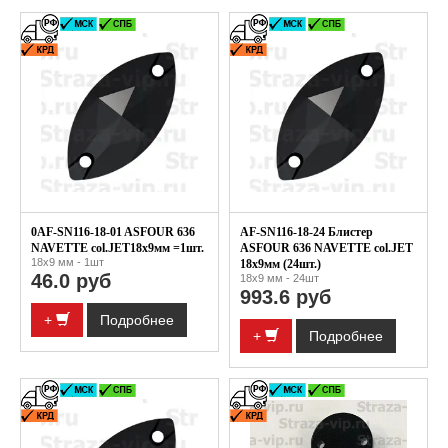
0AF-SN116-18-01 ASFOUR 636
AF-SN116-18-24 Блистер
NAVETTE col.JET18х9мм =1шт.
ASFOUR 636 NAVETTE col.JET
18x9 мм - 1шт
18х9мм (24шт.)
46.0 руб
18x9 мм - 24шт
993.6 руб
+
Подробнее
+
Подробнее