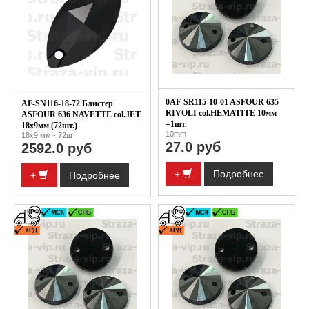
0AF-SR115-10-01 ASFOUR 635
AF-SN116-18-72 Блистер
RIVOLI col.HEMATITE 10мм
ASFOUR 636 NAVETTE col.JET
=1шт.
18х9мм (72шт.)
10mm
18x9 мм - 72шт
27.0 руб
2592.0 руб
+
Подробнее
+
Подробнее