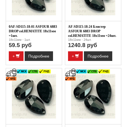
0AF-SD115-18-01 ASFOUR 6883
AF-SD115-18-24 Блистер
DROP col.HEMATITE 18x11мм
ASFOUR 6883 DROP
=1шт.
col.HEMATITE 18x11мм =24шт.
18х11мм - 1шт.
18х11мм - 24шт.
59.5 руб
1240.8 руб
+
Подробнее
+
Подробнее