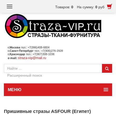
Toggle
Товаров:
0
На сумму:
0
руб
navigation
г.Москва
тел.: +7(996)408-6804
г.Санкт-Петербург
тел.: +7(906)276-2928
г.Краснодар
тел.: +7(967)308-1038
straza-vip@mail.ru
e-mail:
Расширенный поиск
МЕНЮ
Пришивные стразы ASFOUR (Египет)