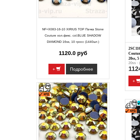
NF+X083-16-10 XIRIUS TOP Пачка Stone
Couture хол.фикс. col.BLUE SHADOW
DIAMOND 16ss, 10 гросс (1440шт.)
2SC116
1120.0 руб
Coutur
20ss, 5
20ss - 
112
+
Подробнее
+