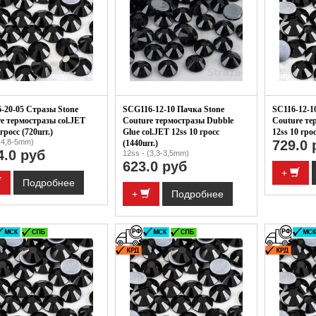
-20-05 Стразы Stone
SCG116-12-10 Пачка Stone
SC116-12-1
e термостразы col.JET
Couture термостразы Dubble
Couture те
 гросс (720шт.)
Glue col.JET 12ss 10 гросс
12ss 10 гро
(4,8-5mm)
729.0 
(1440шт.)
4.0 руб
12ss - (3,3-3,5mm)
623.0 руб
+
Подробнее
+
Подробнее