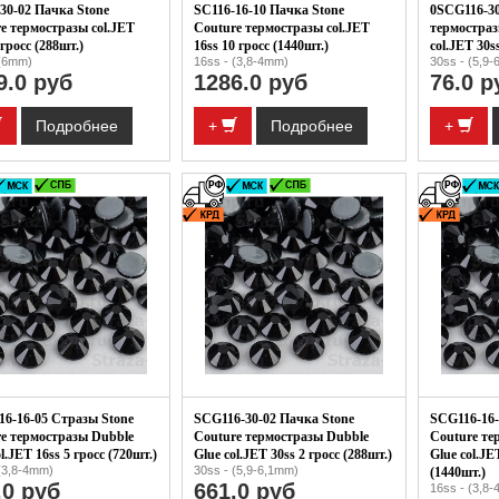
30-02 Пачка Stone
SC116-16-10 Пачка Stone
0SCG116-30
e термостразы col.JET
Couture термостразы col.JET
термостраз
 гросс (288шт.)
16ss 10 гросс (1440шт.)
col.JET 30s
 (6mm)
16ss - (3,8-4mm)
30ss - (5,9
9.0 руб
1286.0 руб
76.0 р
Подробнее
+
Подробнее
+
6-16-05 Стразы Stone
SCG116-30-02 Пачка Stone
SCG116-16-
e термостразы Dubble
Couture термостразы Dubble
Couture те
l.JET 16ss 5 гросс (720шт.)
Glue col.JET 30ss 2 гросс (288шт.)
Glue col.JE
(3,8-4mm)
30ss - (5,9-6,1mm)
(1440шт.)
.0 руб
661.0 руб
16ss - (3,8