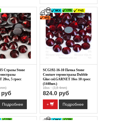
05 Стразы Stone
SCG192-16-10 Пачка Stone
рмостразы
Couture термостразы Dubble
 20ss, 5 гросс
Glue col.GARNET 16ss 10 гросс
(1440шт.)
-5mm)
16ss - (3,8-4mm)
 руб
824.0 руб
Подробнее
+
Подробнее