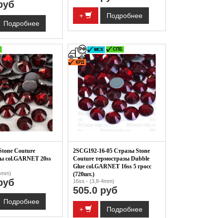
руб
+
Подробнее
Подробнее
Stone Couture
2SCG192-16-05 Стразы Stone
зы col.GARNET 20ss
Couture термостразы Dubble
Glue col.GARNET 16ss 5 гросс
-5mm)
(720шт.)
руб
16ss - (3,8-4mm)
505.0 руб
Подробнее
+
Подробнее