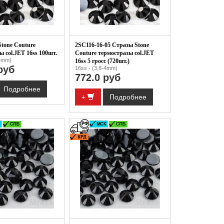
Stone Couture
2SC116-16-05 Стразы Stone
ы col.JET 16ss 100шт.
Couture термостразы col.JET
-4mm)
16ss 5 гросс (720шт.)
руб
16ss - (3,8-4mm)
772.0 руб
Подробнее
+
Подробнее