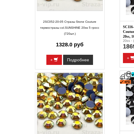
2SC052-20-05 Стразы Stone Couture
SC116-
термостразы col.SUNSHINE 20ss 5 гросс
Coutur
(720шт.)
20ss, 1
20ss - 
1328.0 руб
186
+
+
Подробнее