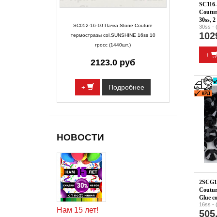
SC116-
Coutur
30ss, 2
SC052-16-10 Пачка Stone Couture
30ss -
102
термостразы col.SUNSHINE 16ss 10
гросс (1440шт.)
+
2123.0 руб
+
Подробнее
НОВОСТИ
2SCG11
Coutur
Glue co
16ss - 
Нам 15 лет!
505