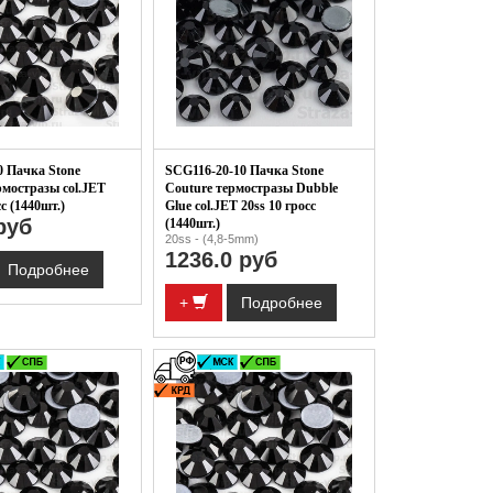
0 Пачка Stone
SCG116-20-10 Пачка Stone
рмостразы col.JET
Couture термостразы Dubble
сс (1440шт.)
Glue col.JET 20ss 10 гросс
руб
(1440шт.)
20ss - (4,8-5mm)
1236.0 руб
Подробнее
+
Подробнее