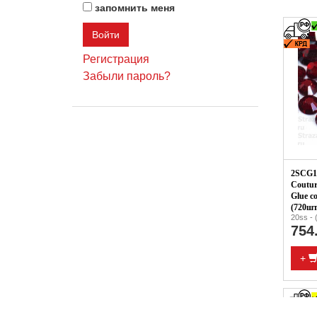
запомнить меня
Регистрация
Забыли пароль?
2SCG19
Coutur
Glue c
(720шт
20ss - 
754
+