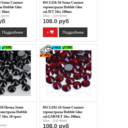
 Stone Couture
0SCG116-16 Stone Couture
ы Dubble Glue
термостразы Dubble Glue
s 10шт.
col.JET 16ss 100шт.
-6,1mm)
16ss - (3,8-4mm)
уб
108.0 руб
Подробнее
+
Подробнее
10 Пачка Stone
0SCG192-16 Stone Couture
рмостразы Dubble
термостразы Dubble Glue
T 16ss 10 гросс
col.GARNET 16ss 100шт.
16ss - (3,8-4mm)
108.0 руб
-4mm)