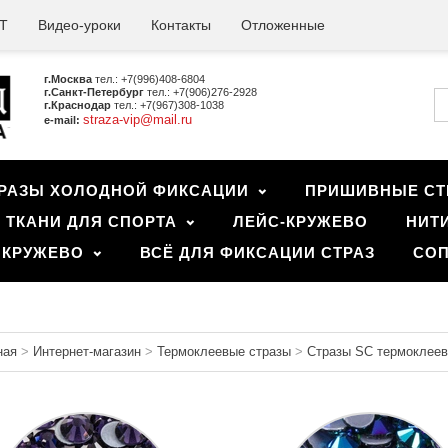
Т
Видео-уроки
Контакты
Отложенные
г.Москва
тел.: +7(996)408-6804
г.Санкт-Петербург
тел.: +7(906)276-2928
г.Краснодар
тел.: +7(967)308-1038
straza-vip@mail.ru
e-mail:
РАЗЫ ХОЛОДНОЙ ФИКСАЦИИ
ПРИШИВНЫЕ СТ
ТКАНИ ДЛЯ СПОРТА
ЛЕЙС-КРУЖЕВО
НИТ
 КРУЖЕВО
ВСЁ ДЛЯ ФИКСАЦИИ СТРАЗ
СОП
ная
>
Интернет-магазин
>
Термоклеевые стразы
>
Стразы SC термоклеев