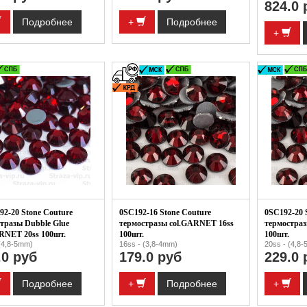
824.0 
Подробнее
+
Подробнее
+
2-20 Stone Couture
0SC192-16 Stone Couture
0SC192-20 
тразы Dubble Glue
термостразы col.GARNET 16ss
термостра
RNET 20ss 100шт.
100шт.
100шт.
(4,8-5mm)
16ss - (3,8-4mm)
20ss - (4,8
.0 руб
179.0 руб
229.0 
Подробнее
+
Подробнее
+