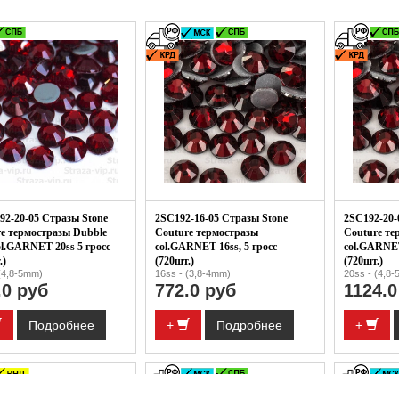
2-20-05 Стразы Stone
2SC192-16-05 Стразы Stone
2SC192-20-
e термостразы Dubble
Couture термостразы
Couture те
ol.GARNET 20ss 5 гросс
col.GARNET 16ss, 5 гросс
col.GARNET
.)
(720шт.)
(720шт.)
(4,8-5mm)
16ss - (3,8-4mm)
20ss - (4,8
.0 руб
772.0 руб
1124.0
Подробнее
+
Подробнее
+