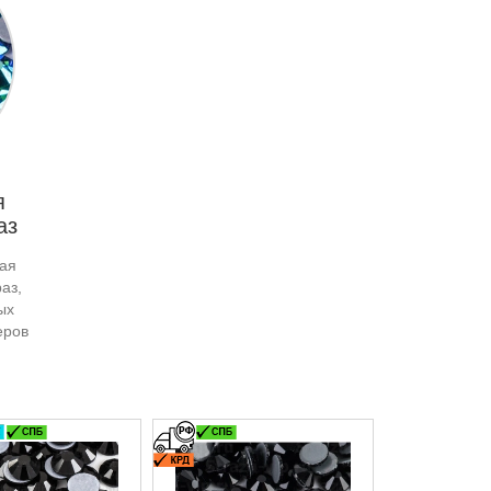
я
аз
ая
аз,
ых
еров