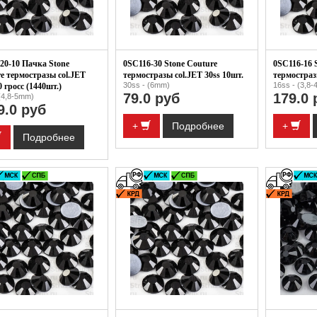
20-10 Пачка Stone
0SC116-30 Stone Couture
0SC116-16 
e термостразы col.JET
термостразы col.JET 30ss 10шт.
термостраз
30ss - (6mm)
16ss - (3,8
0 гросс (1440шт.)
79.0 руб
179.0 
(4,8-5mm)
9.0 руб
+
Подробнее
+
Подробнее