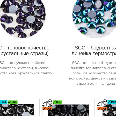
C - топовое качество
SCG - бюджетна
хрустальные стразы)
линейка термостр
SC - это лучшие корейские
SCG - это новая бюджетн
рмоклеевые стразы, высокое
линейка термоклеевых стр
ство клея, хрустальное стекло
большое количество сам
популярных цветов и разм
страз и отличная цена