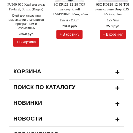
FU900-030 Клей для страз
SC-KR121-12-28 TOP
0SC-KD128-12-01 TOP
Fevicryl, 30 мл. (Индия)
Блистер Rivoli
Stone couture Drop ROSE
LT.SAPPHIRE 12мм, 28шт.
12х7мм, 1шт.
Клей для страз при
высыхании становится
12мм - 28шт.
12х7мм
прозрачным и
784.0 руб
25.0 руб
незаметным
236.0 руб
+ В корзину
+ В корзину
+ В корзину
+
КОРЗИНА
+
ПОИСК ПО КАТАЛОГУ
+
НОВИНКИ
+
НОВОСТИ