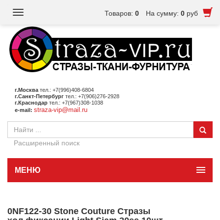
Toggle
Товаров:
0
На сумму:
0
руб
navigation
г.Москва
тел.: +7(996)408-6804
г.Санкт-Петербург
тел.: +7(906)276-2928
г.Краснодар
тел.: +7(967)308-1038
straza-vip@mail.ru
e-mail:
Расширенный поиск
МЕНЮ
0NF122-30 Stone Couture Стразы