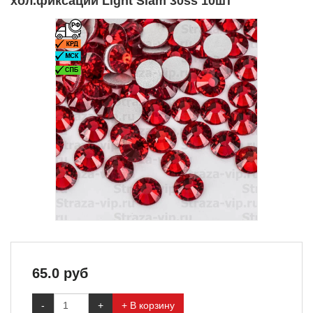
хол.фиксации Light Siam 30ss 10шт
65.0
руб
-
+
+ В корзину