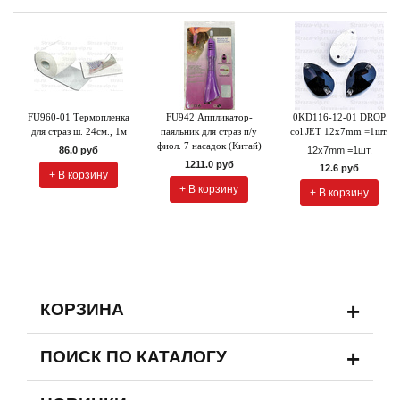
FU960-01 Термопленка
FU942 Аппликатор-
0KD116-12-01 DROP
для страз ш. 24см., 1м
паяльник для страз п/у
col.JET 12x7mm =1шт.
фиол. 7 насадок (Китай)
86.0 руб
12x7mm =1шт.
1211.0 руб
12.6 руб
+ В корзину
+ В корзину
+ В корзину
+
КОРЗИНА
+
ПОИСК ПО КАТАЛОГУ