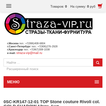
Toggle
Товаров:
0
На сумму:
0
руб
navigation
г.Москва
тел.: +7(996)408-6804
г.Санкт-Петербург
тел.: +7(906)276-2928
г.Краснодар
тел.: +7(967)308-1038
straza-vip@mail.ru
e-mail:
Расширенный поиск
МЕНЮ
0SC-KR147-12-01 TOP Stone couture Rivoli col.