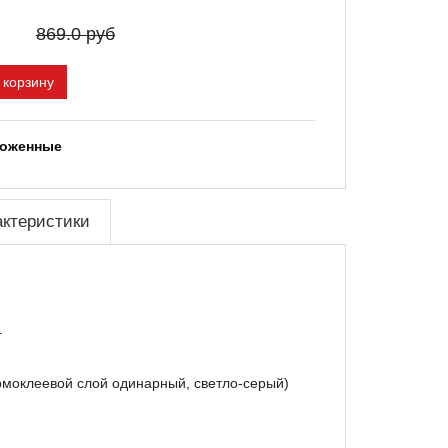
869.0 руб
 корзину
ложенные
актеристики
4
рмоклеевой слой одинарный, светло-серый)