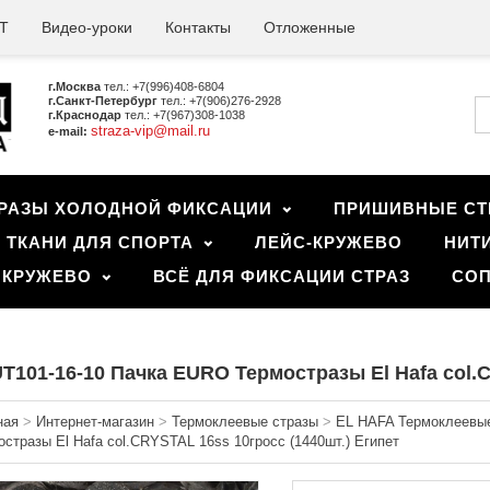
Т
Видео-уроки
Контакты
Отложенные
г.Москва
тел.: +7(996)408-6804
г.Санкт-Петербург
тел.: +7(906)276-2928
г.Краснодар
тел.: +7(967)308-1038
straza-vip@mail.ru
e-mail:
РАЗЫ ХОЛОДНОЙ ФИКСАЦИИ
ПРИШИВНЫЕ СТ
ТКАНИ ДЛЯ СПОРТА
ЛЕЙС-КРУЖЕВО
НИТ
 КРУЖЕВО
ВСЁ ДЛЯ ФИКСАЦИИ СТРАЗ
СОП
T101-16-10 Пачка EURO Термостразы El Hafa col.C
ная
>
Интернет-магазин
>
Термоклеевые стразы
>
EL HAFA Термоклеевые
остразы El Hafa col.CRYSTAL 16ss 10гросс (1440шт.) Египет