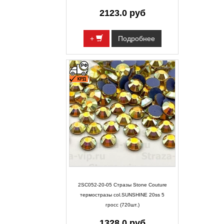
2123.0 руб
+
Подробнее
2SC052-20-05 Стразы Stone Couture
термостразы col.SUNSHINE 20ss 5
гросс (720шт.)
1328.0 руб