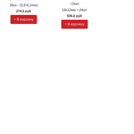
=24шт
30ss - (5,9-6,1mm)
19х12мм = 24шт
274.5 руб
936.0 руб
+ В корзину
+ В корзину