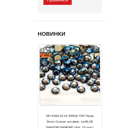
НОВИНКИ
NF+X083-16-10 XIRIUS TOP Пачка
Stone Couture хол.фикс. col.BLUE
SHADOW DIAMOND 16ss, 10 гросс