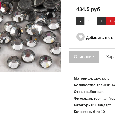
434.5
руб
-
+
+ В
Добавить в от
Описание
Хар
Материал:
хрусталь
Количество граней:
1
Огранка:
Standart
Фиксация:
горячая (те
Категория:
Стандарт
Качество:
6 из 10