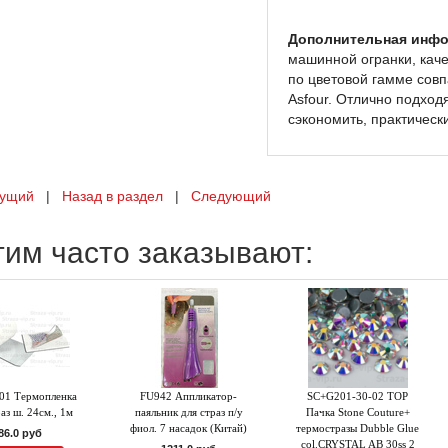
Дополнительная инфо
машинной огранки, каче
по цветовой гамме сов
Asfour. Отлично подход
сэкономить, практически
ущий
|
Назад в раздел
|
Следующий
тим часто заказывают:
01 Термопленка
FU942 Аппликатор-
SC+G201-30-02 TOP
раз ш. 24см., 1м
паяльник для страз п/у
Пачка Stone Couture+
фиол. 7 насадок (Китай)
термостразы Dubble Glue
86.0 руб
col.CRYSTAL AB 30ss 2