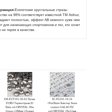
рмация:
Египетские хрустальные стразы
ство на 98% соответствует известной ТМ Asfour,
падают полностью, эффект AB немного хуже чем
ят для начинающих спортсменов и тех, кто хочет
 не теряя в качестве.
EH-EUT101-30-02 Пачка
SC-FG101-19-24
EURO Термостразы El
+FireShine Блистер Stone
Hafa col.CRYSTAL 30ss
couture GALACTIC
2гросс (288шт.) Египет
col.CRYSTAL 19х12мм