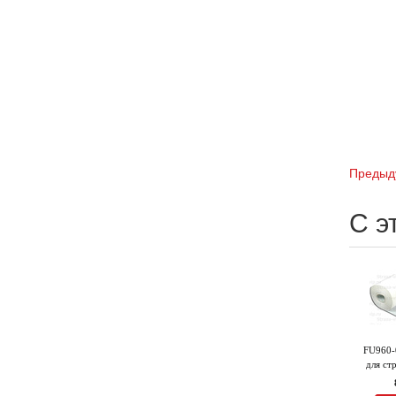
Предыд
С э
FU960-
для ст