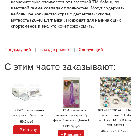
незначительно отличается от известной ТМ Asfour, по
цветовой гамме совпадают полностью. Могут содержать
небольшое количество страз с дефектами: сколы,
мутность (20-40 шт./пачка). Подходят для начинающих
спортсменов и тех, кто хочет сэкономить.
Предыдущий
|
Назад в раздел
|
Следующий
С этим часто заказывают:
FU960-01 Термопленка
FU942 Аппликатор-
0EH-EUT201-40 EURO
для страз ш. 24см., 1м
паяльник для страз п/у
Термостразы El Hafa
фиол. 7 насадок (Китай)
col.CRYSTAL AB 40ss,
86.0 руб
5шт. Египет
1211.0 руб
+ В корзину
40ss - (7,9-8,1mm)
+ В корзину