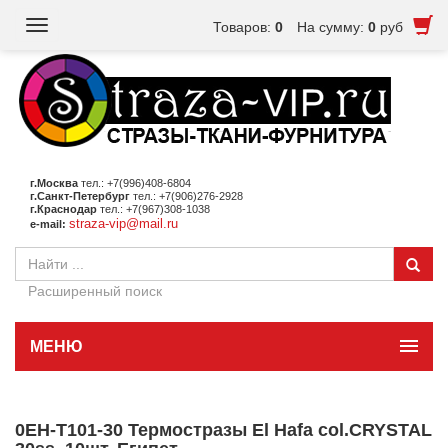
Toggle
Товаров:
0
На сумму:
0
руб
navigation
г.Москва
тел.: +7(996)408-6804
г.Санкт-Петербург
тел.: +7(906)276-2928
г.Краснодар
тел.: +7(967)308-1038
straza-vip@mail.ru
e-mail:
Расширенный поиск
МЕНЮ
0EH-T101-30 Термостразы El Hafa col.CRYSTAL