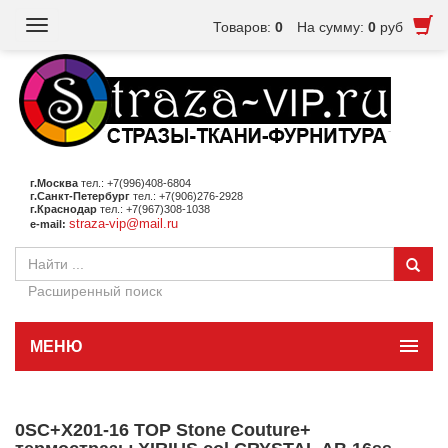
Toggle
Товаров:
0
На сумму:
0
руб
navigation
г.Москва
тел.: +7(996)408-6804
г.Санкт-Петербург
тел.: +7(906)276-2928
г.Краснодар
тел.: +7(967)308-1038
straza-vip@mail.ru
e-mail:
Расширенный поиск
МЕНЮ
0SC+X201-16 TOP Stone Couture+