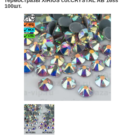
термостразы XIRIUS col.CRYSTAL AB 16ss
100шт.