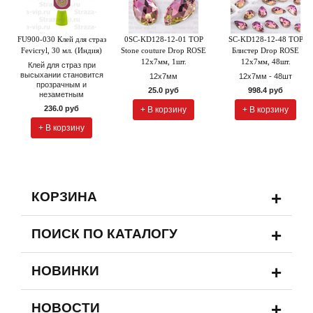
FU900-030 Клей для страз
0SC-KD128-12-01 TOP
SC-KD128-12-48 TOP
Fevicryl, 30 мл. (Индия)
Stone couture Drop ROSE
Блистер Drop ROSE
12х7мм, 1шт.
12х7мм, 48шт.
Клей для страз при
высыхании становится
12х7мм
12х7мм - 48шт
прозрачным и
25.0 руб
998.4 руб
незаметным
236.0 руб
+ В корзину
+ В корзину
+ В корзину
+
КОРЗИНА
+
ПОИСК ПО КАТАЛОГУ
+
НОВИНКИ
+
НОВОСТИ