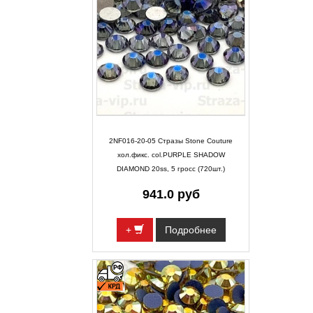
2NF016-20-05 Стразы Stone Couture
хол.фикс. col.PURPLE SHADOW
DIAMOND 20ss, 5 гросс (720шт.)
941.0 руб
+
Подробнее