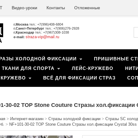
Т
Видео-уроки
Контакты
Отложенные
г.Москва
тел.: +7(996)408-6804
г.Санкт-Петербург
тел.: +7(906)276-2928
г.Краснодар
тел.: +7(967)308-1038
straza-vip@mail.ru
e-mail:
РАЗЫ ХОЛОДНОЙ ФИКСАЦИИ
ПРИШИВНЫЕ СТ
ТКАНИ ДЛЯ СПОРТА
ЛЕЙС-КРУЖЕВО
НИТ
 КРУЖЕВО
ВСЁ ДЛЯ ФИКСАЦИИ СТРАЗ
СОП
1-30-02 TOP Stone Couture Стразы хол.фиксации Cr
ная
>
Интернет-магазин
>
Стразы холодной фиксации
>
Стразы SC холодн
уб.
>
NF+101-30-02 TOP Stone Couture Стразы хол.фиксации Crystal 30ss 2