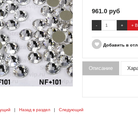
961.0
руб
-
+
+ В
Добавить в от
Описание
Хар
ущий
|
Назад в раздел
|
Следующий