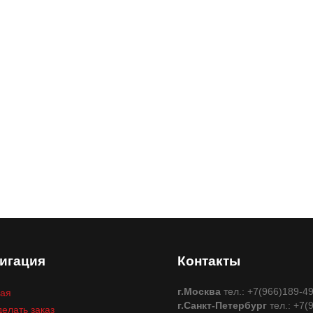
игация
Контакты
г.Москва
тел.: +7(966)189-4
ная
г.Санкт-Петербург
тел.: +7(
делать заказ