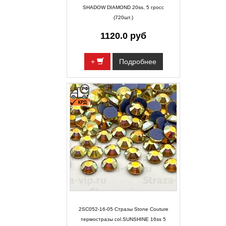
SHADOW DIAMOND 20ss, 5 гросс
(720шт.)
1120.0 руб
+
Подробнее
2SC052-16-05 Стразы Stone Couture
термостразы col.SUNSHINE 16ss 5