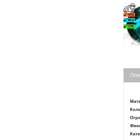
Опи
Мат
Коли
Огра
Фик
Кате