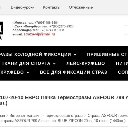
Т
Видео-уроки
Контакты
Отложенные
г.Москва
тел.: +7(996)408-6804
г.Санкт-Петербург
тел.: +7(906)276-2928
г.Краснодар
тел.: +7(967)308-1038
straza-vip@mail.ru
e-mail:
РАЗЫ ХОЛОДНОЙ ФИКСАЦИИ
ПРИШИВНЫЕ СТ
ТКАНИ ДЛЯ СПОРТА
ЛЕЙС-КРУЖЕВО
НИТ
 КРУЖЕВО
ВСЁ ДЛЯ ФИКСАЦИИ СТРАЗ
СОП
107-20-10 ЕВРО Пачка Термостразы ASFOUR 799 Al
т.)
ная
>
Интернет-магазин
>
Термоклеевые стразы
>
Стразы ASFOUR термок
остразы ASFOUR 799 Almass col.BLUE ZIRCON 20ss, 10 гросс (1440шт.)