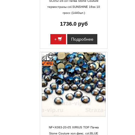
SC052-16-10 Пачка Stone Couture
термостразы col.SUNSHINE 16ss 10
гросс (1440шт.)
1736.0 руб
+
Подробнее
NF+X083-20-05 XIRIUS TOP Пачка
Stone Couture хол.фикс. col.BLUE