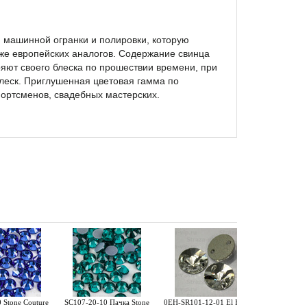
 машинной огранки и полировки, которую
иже европейских аналогов. Содержание свинца
ряют своего блеска по прошествии времени, при
леск. Приглушенная цветовая гамма по
ортсменов, свадебных мастерских.
 Stone Couture
SC107-20-10 Пачка Stone
0EH-SR101-12-01 El Hafa
EH-EUT103-