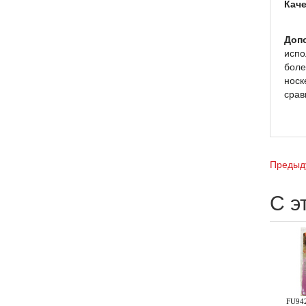
Каче
Доп
испо
боле
носк
срав
Предыд
С э
FU942