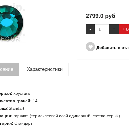
2799.0
руб
-
+
+ В
Добавить в от
сание
Характеристики
ериал:
хрусталь
чество граней:
14
нка:
Standart
сация:
горячая (термоклеевой слой одинарный, светло-серый)
гория:
Стандарт