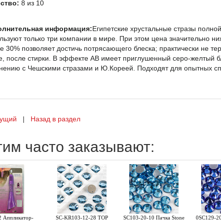
ство:
8 из 10
олнительная информация:
Египетские хрустальные стразы полной
льзуют только три компании в мире. При этом цена значительно н
е 30% позволяет достичь потрясающего блеска; практически не те
е, после стирки. В эффекте AB имеет приглушенный серо-желтый б
нению с Чешскими стразами и Ю.Кореей. Подходят для опытных сп
ущий
|
Назад в раздел
тим часто заказывают:
 Аппликатор-
SC-KR103-12-28 TOP
SC103-20-10 Пачка Stone
0SC129-20