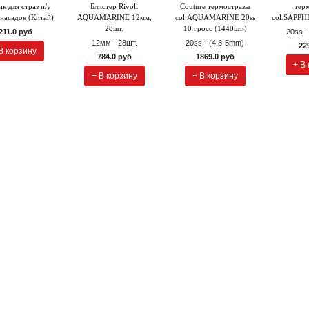
к для страз п/у
Блистер Rivoli
Couture термостразы
тер
 насадок (Китай)
AQUAMARINE 12мм,
col.AQUAMARINE 20ss
col.SAPPHI
28шт.
10 гросс (1440шт.)
211.0 руб
20ss -
12мм - 28шт.
20ss - (4,8-5mm)
22
В корзину
784.0 руб
1869.0 руб
+ В
+ В корзину
+ В корзину