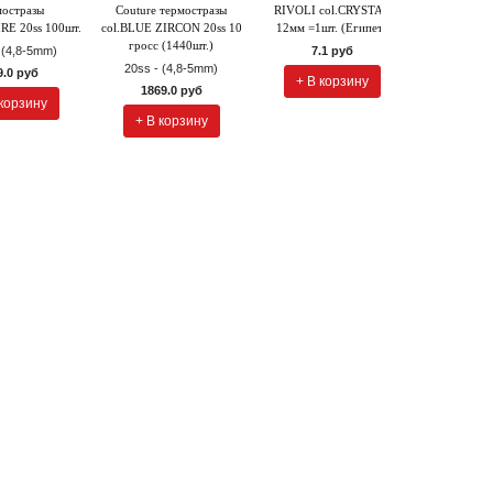
мостразы
Couture термостразы
RIVOLI col.CRYSTAL
EURO Терм
RE 20ss 100шт.
col.BLUE ZIRCON 20ss 10
12мм =1шт. (Египет)
Hafa col.
гросс (1440шт.)
30ss 2грос
 (4,8-5mm)
7.1 руб
Еги
20ss - (4,8-5mm)
9.0 руб
+ В корзину
30ss - (5
1869.0 руб
 корзину
314.
+ В корзину
+ В к