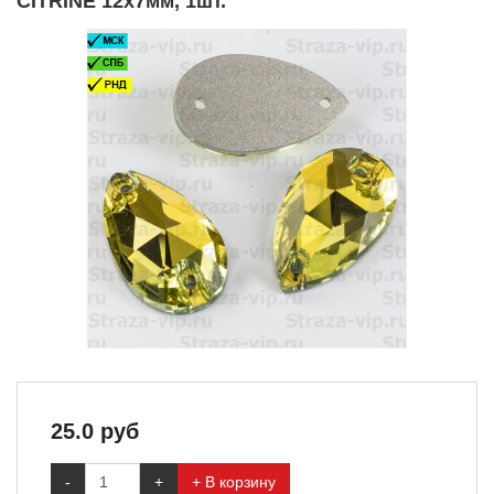
CITRINE 12x7мм, 1шт.
25.0
руб
-
+
+ В корзину