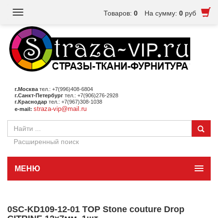
Toggle
Товаров:
0
На сумму:
0
руб
navigation
г.Москва
тел.: +7(996)408-6804
г.Санкт-Петербург
тел.: +7(906)276-2928
г.Краснодар
тел.: +7(967)308-1038
straza-vip@mail.ru
e-mail:
Расширенный поиск
МЕНЮ
0SC-KD109-12-01 TOP Stone couture Drop