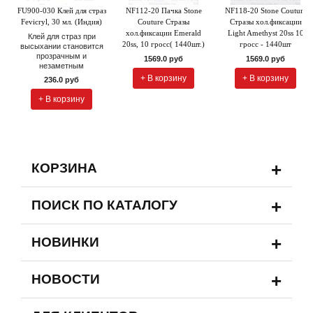
FU900-030 Клей для страз
NF112-20 Пачка Stone
NF118-20 Stone Couture
Fevicryl, 30 мл. (Индия)
Couture Стразы
Стразы хол.фиксации
хол.фиксации Emerald
Light Amethyst 20ss 10
Клей для страз при
20ss, 10 гросс( 1440шт.)
гросс - 1440шт
высыхании становится
прозрачным и
1569.0 руб
1569.0 руб
незаметным
+ В корзину
+ В корзину
236.0 руб
+ В корзину
+
КОРЗИНА
+
ПОИСК ПО КАТАЛОГУ
+
НОВИНКИ
+
НОВОСТИ