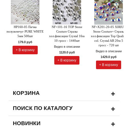
HP160-05 Пачка
NF+101-16 TOP Stone
NF+X201-20-05 XIRIUS
полужемчуг PURE WHITE
Couture Стразы
Stone Couture+ Стразы
5мм 500шт
хол.фиксации Crystal 16ss
хол.фиксации Top Quality
10 гросс - 1440шт
col. Crystal AB 20ss 5
179.0 руб
гросс - 720 шт
Видео в описании
+ В корзину
Видео в описании
1120.0 руб
1429.0 руб
+ В корзину
+ В корзину
+
КОРЗИНА
+
ПОИСК ПО КАТАЛОГУ
+
НОВИНКИ