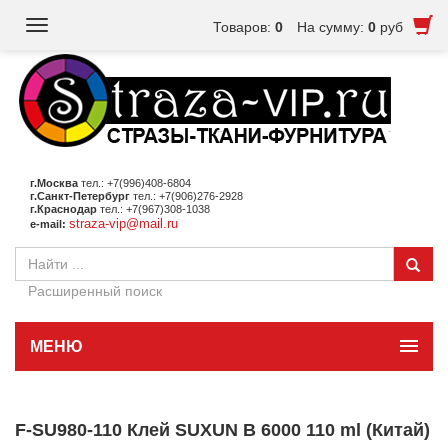
Toggle
Товаров:
0
На сумму:
0
руб
navigation
г.Москва
тел.: +7(996)408-6804
г.Санкт-Петербург
тел.: +7(906)276-2928
г.Краснодар
тел.: +7(967)308-1038
straza-vip@mail.ru
e-mail:
Расширенный поиск
МЕНЮ
F-SU980-110 Клей SUXUN B 6000 110 ml (Китай)