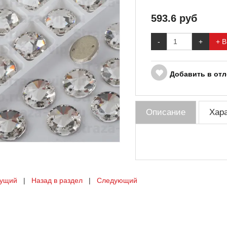
593.6
руб
-
+
+ В
Добавить в от
Описание
Хар
ущий
|
Назад в раздел
|
Следующий