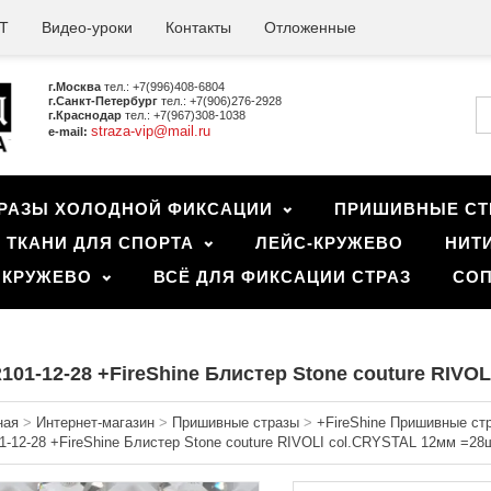
Т
Видео-уроки
Контакты
Отложенные
г.Москва
тел.: +7(996)408-6804
г.Санкт-Петербург
тел.: +7(906)276-2928
г.Краснодар
тел.: +7(967)308-1038
straza-vip@mail.ru
e-mail:
РАЗЫ ХОЛОДНОЙ ФИКСАЦИИ
ПРИШИВНЫЕ СТ
ТКАНИ ДЛЯ СПОРТА
ЛЕЙС-КРУЖЕВО
НИТ
 КРУЖЕВО
ВСЁ ДЛЯ ФИКСАЦИИ СТРАЗ
СОП
101-12-28 +FireShine Блистер Stone couture RIVO
ная
>
Интернет-магазин
>
Пришивные стразы
>
+FireShine Пришивные ст
1-12-28 +FireShine Блистер Stone couture RIVOLI col.CRYSTAL 12мм =28ш