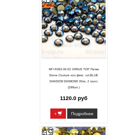
NF+X083-30-02 XIRIUS TOP Пачка
Stone Couture хол.фикс. col.BLUE
SHADOW DIAMOND 30ss, 2 гросс
(288шт.)
1120.0 руб
+
Подробнее