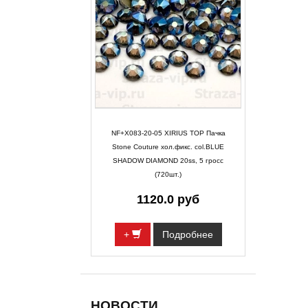
NF+X083-20-05 XIRIUS TOP Пачка
Stone Couture хол.фикс. col.BLUE
SHADOW DIAMOND 20ss, 5 гросс
(720шт.)
1120.0 руб
+
Подробнее
НОВОСТИ