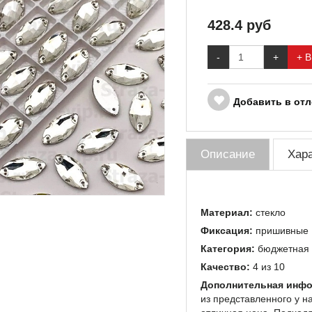
428.4
руб
-
+
+ В
Добавить в от
Описание
Хар
Материал:
стекло
Фиксация:
пришивные
Категория:
бюджетная
Качество:
4 из 10
Дополнительная инфо
из представленного у н