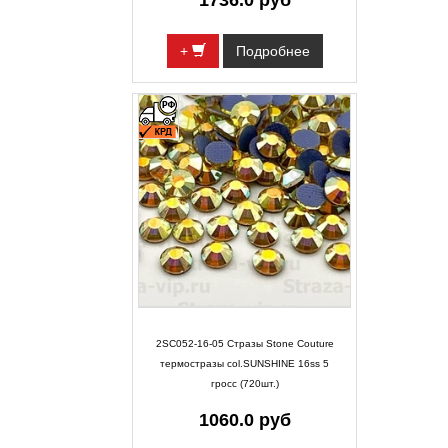
1736.0 руб
+
Подробнее
2SC052-16-05 Стразы Stone Couture
термостразы col.SUNSHINE 16ss 5
гросс (720шт.)
1060.0 руб