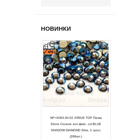
НОВИНКИ
NF+X083-30-02 XIRIUS TOP Пачка
Stone Couture хол.фикс. col.BLUE
SHADOW DIAMOND 30ss, 2 гросс
(288шт.)