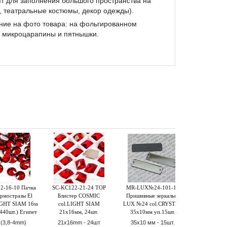
т для заполнения большого пространства на
, театральные костюмы, декор одежды).
ие на фото товара: на фольгированном
 микроцарапины и пятнышки.
2-16-10 Пачка
SC-KC122-21-24 TOP
MR-LUX№24-101-15
SCG201-16
рмостразы El
Блистер COSMIC
Пришивные зеркальца
Stone Coutur
IGHT SIAM 16ss
col.LIGHT SIAM
LUX №24 col.CRYSTAL
Dubble Glue
440шт.) Египет
21x16мм, 24шт.
35х10мм уп.15шт.
AB 16ss 
(144
 (3,8-4mm)
21x16mm - 24шт
35х10 мм - 15шт.