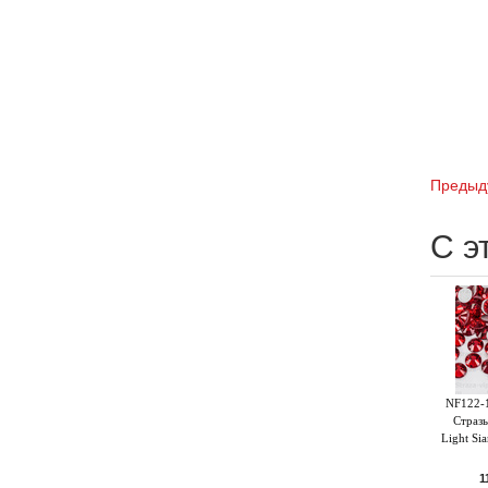
Предыд
С э
NF122-1
Страз
Light Si
1