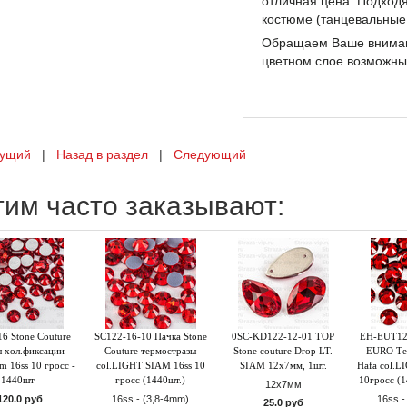
отличная цена. Подходя
костюме (танцевальные
Обращаем Ваше вниман
цветном слое возможны
ущий
|
Назад в раздел
|
Следующий
тим часто заказывают:
6 Stone Couture
SC122-16-10 Пачка Stone
0SC-KD122-12-01 TOP
EH-EUT12
ы хол.фиксации
Couture термостразы
Stone couture Drop LT.
EURO Те
am 16ss 10 гросс -
col.LIGHT SIAM 16ss 10
SIAM 12x7мм, 1шт.
Hafa col.L
1440шт
гросс (1440шт.)
10гросс (1
12х7мм
120.0 руб
16ss - (3,8-4mm)
16ss -
25.0 руб