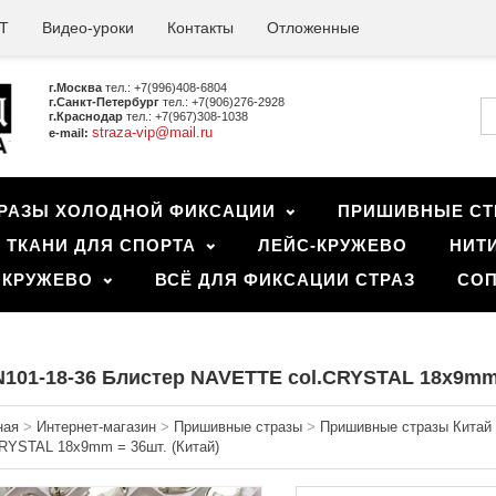
Т
Видео-уроки
Контакты
Отложенные
г.Москва
тел.: +7(996)408-6804
г.Санкт-Петербург
тел.: +7(906)276-2928
г.Краснодар
тел.: +7(967)308-1038
straza-vip@mail.ru
e-mail:
РАЗЫ ХОЛОДНОЙ ФИКСАЦИИ
ПРИШИВНЫЕ СТ
ТКАНИ ДЛЯ СПОРТА
ЛЕЙС-КРУЖЕВО
НИТ
 КРУЖЕВО
ВСЁ ДЛЯ ФИКСАЦИИ СТРАЗ
СОП
101-18-36 Блистер NAVETTE col.CRYSTAL 18x9mm 
ная
>
Интернет-магазин
>
Пришивные стразы
>
Пришивные стразы Китай 
CRYSTAL 18x9mm = 36шт. (Китай)