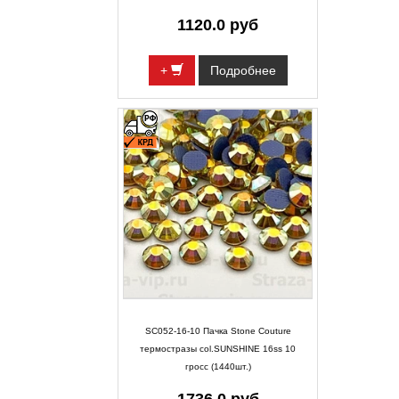
1120.0 руб
+
Подробнее
SC052-16-10 Пачка Stone Couture
термостразы col.SUNSHINE 16ss 10
гросс (1440шт.)