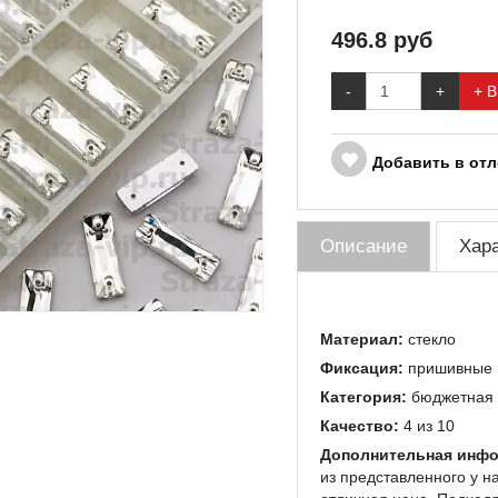
496.8
руб
-
+
+ В
Добавить в от
Описание
Хар
Материал:
стекло
Фиксация:
пришивные
Категория:
бюджетная
Качество:
4 из 10
Дополнительная инфо
из представленного у н