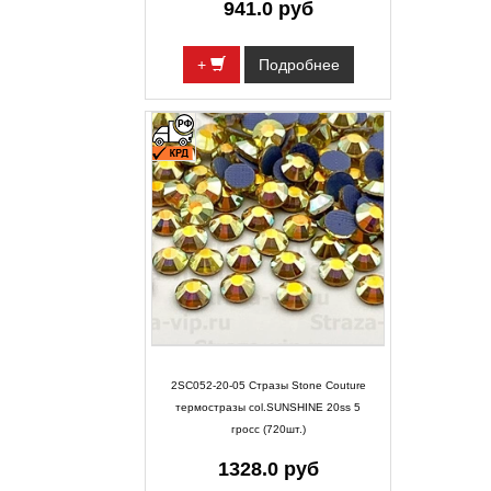
941.0 руб
+
Подробнее
2SC052-20-05 Стразы Stone Couture
термостразы col.SUNSHINE 20ss 5
гросс (720шт.)
1328.0 руб