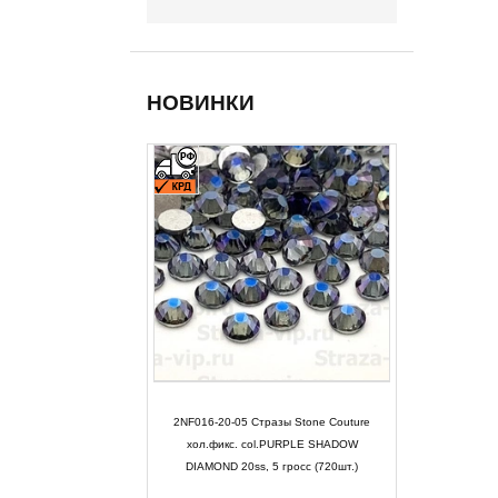
НОВИНКИ
2NF016-20-05 Стразы Stone Couture
хол.фикс. col.PURPLE SHADOW
DIAMOND 20ss, 5 гросс (720шт.)