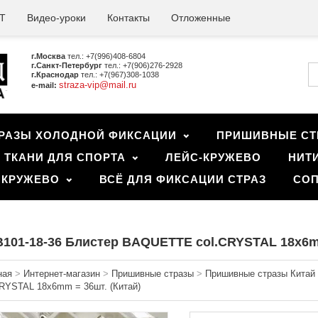
Т
Видео-уроки
Контакты
Отложенные
г.Москва
тел.: +7(996)408-6804
г.Санкт-Петербург
тел.: +7(906)276-2928
г.Краснодар
тел.: +7(967)308-1038
straza-vip@mail.ru
e-mail:
РАЗЫ ХОЛОДНОЙ ФИКСАЦИИ
ПРИШИВНЫЕ СТ
ТКАНИ ДЛЯ СПОРТА
ЛЕЙС-КРУЖЕВО
НИТ
 КРУЖЕВО
ВСЁ ДЛЯ ФИКСАЦИИ СТРАЗ
СОП
101-18-36 Блистер BAQUETTE col.CRYSTAL 18x6mm
ная
>
Интернет-магазин
>
Пришивные стразы
>
Пришивные стразы Китай 
CRYSTAL 18x6mm = 36шт. (Китай)