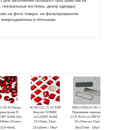
т для заполнения большого пространства на
, театральные костюмы, декор одежды).
ие на фото товара: на фольгированном
 микроцарапины и пятнышки.
2-16-10 Пачка
SC-KC122-21-24 TOP
MR-LUX№24-101-15
SCG201-16
рмостразы El
Блистер COSMIC
Пришивные зеркальца
Stone Coutur
IGHT SIAM 16ss
col.LIGHT SIAM
LUX №24 col.CRYSTAL
Dubble Glue
440шт.) Египет
21x16мм, 24шт.
35х10мм уп.15шт.
AB 16ss 
(144
 (3,8-4mm)
21x16mm - 24шт
35х10 мм - 15шт.