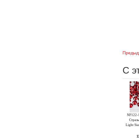
Предыд
С э
NF122-1
Страз
Light Si
1