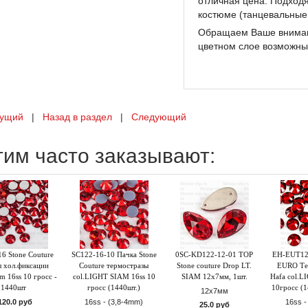
отличная цена. Подходя
костюме (танцевальные
Обращаем Ваше вниман
цветном слое возможны
ущий
|
Назад в раздел
|
Следующий
тим часто заказывают:
6 Stone Couture
SC122-16-10 Пачка Stone
0SC-KD122-12-01 TOP
EH-EUT12
ы хол.фиксации
Couture термостразы
Stone couture Drop LT.
EURO Те
am 16ss 10 гросс -
col.LIGHT SIAM 16ss 10
SIAM 12x7мм, 1шт.
Hafa col.L
1440шт
гросс (1440шт.)
10гросс (1
12х7мм
120.0 руб
16ss - (3,8-4mm)
16ss -
25.0 руб