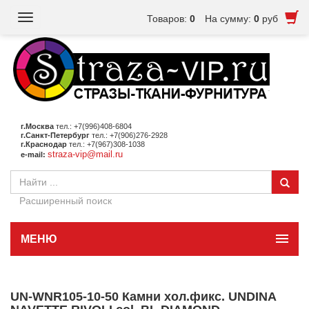
Toggle
Товаров:
0
На сумму:
0
руб
navigation
г.Москва
тел.: +7(996)408-6804
г.Санкт-Петербург
тел.: +7(906)276-2928
г.Краснодар
тел.: +7(967)308-1038
straza-vip@mail.ru
e-mail:
Расширенный поиск
МЕНЮ
UN-WNR105-10-50 Камни хол.фикс. UNDINA