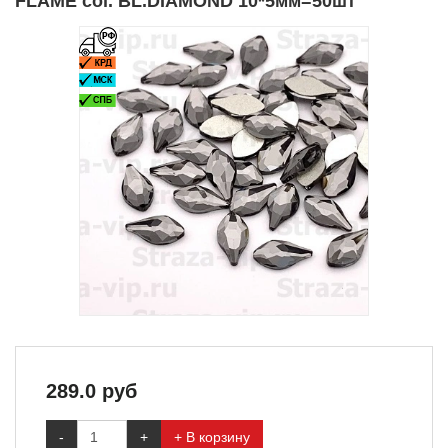
FLAME col. BL.DIAMOND 10*5мм=50шт
289.0
руб
-
+
+ В корзину