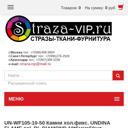
Toggle
Товаров:
0
На сумму:
0
руб
navigation
г.Москва
тел.: +7(996)408-6804
г.Санкт-Петербург
тел.: +7(906)276-2928
г.Краснодар
тел.: +7(967)308-1038
straza-vip@mail.ru
e-mail:
Расширенный поиск
МЕНЮ
UN-WF105-10-50 Камни хол.фикс. UNDINA