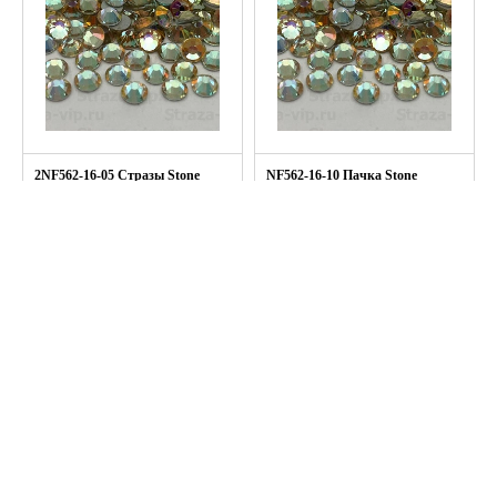
2NF562-16-05 Стразы Stone
NF562-16-10 Пачка Stone
Couture хол.фикс. col.GOLDEN
Couture хол.фикс. col.GOLDEN
MOONLIGHT 16ss, 5 гросс
MOONLIGHT 16ss, 10 гросс
(720шт.)
(1440шт.)
978.0 руб
1629.0 руб
+
Подробнее
+
Подробнее