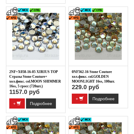
2NF+X058-16-05 XIRIUS TOP
0NF562-16 Stone Couture
Стразы Stone Couture+
хол.фикс. col.GOLDEN
хол.фикс. col.MOON SHIMMER
MOONLIGHT 16ss, 100шт.
229.0 руб
16ss, 5 гросс (720шт.)
1157.0 руб
+
Подробнее
+
Подробнее