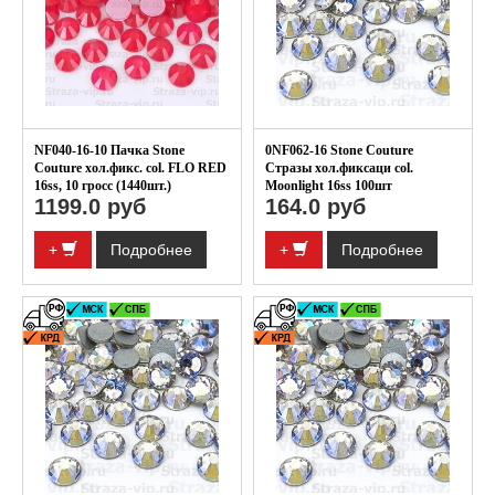
NF040-16-10 Пачка Stone
0NF062-16 Stone Couture
Couture хол.фикс. col. FLO RED
Стразы хол.фиксаци col.
16ss, 10 гросс (1440шт.)
Moonlight 16ss 100шт
1199.0 руб
164.0 руб
+
Подробнее
+
Подробнее