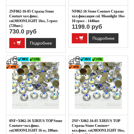
2NF062-16-05 Стразы Stone
NF062-16 Stone Couture Стразы
Couture хол.фикс.
хол.фиксации col. Moonlight 16ss
col.MOONLIGHT 16ss, 5 гросс
10 гросс - 1440шт
1199.0 руб
(720шт.)
730.0 руб
+
Подробнее
+
Подробнее
0NF+X062-16 XIRIUS TOP Stone
2NF+X062-16-05 XIRIUS TOP
Couture+хол.фикс.
Стразы Stone Couture+
col.MOONLIGHT 16 ss, 100шт.
хол.фикс. col.MOONLIGHT 16ss,