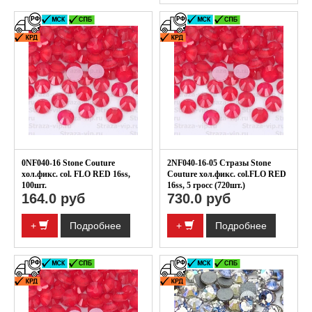
0NF040-16 Stone Couture
2NF040-16-05 Стразы Stone
хол.фикс. col. FLO RED 16ss,
Couture хол.фикс. col.FLO RED
100шт.
16ss, 5 гросс (720шт.)
164.0 руб
730.0 руб
+
Подробнее
+
Подробнее