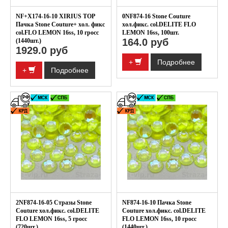
NF+X174-16-10 XIRIUS TOP
0NF874-16 Stone Couture
Пачка Stone Couture+ хол. фикс
хол.фикс. col.DELITE FLO
col.FLO LEMON 16ss, 10 гросс
LEMON 16ss, 100шт.
164.0 руб
(1440шт.)
1929.0 руб
+
Подробнее
+
Подробнее
2NF874-16-05 Стразы Stone
NF874-16-10 Пачка Stone
Couture хол.фикс. col.DELITE
Couture хол.фикс. col.DELITE
FLO LEMON 16ss, 5 гросс
FLO LEMON 16ss, 10 гросс
(720шт.)
(1440шт.)