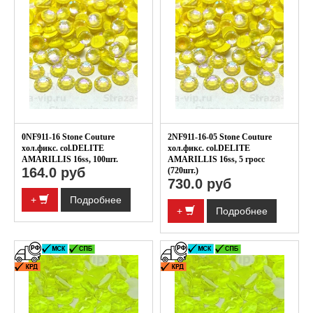
0NF911-16 Stone Couture
2NF911-16-05 Stone Couture
хол.фикс. col.DELITE
хол.фикс. col.DELITE
AMARILLIS 16ss, 100шт.
AMARILLIS 16ss, 5 гросс
164.0 руб
(720шт.)
730.0 руб
+
Подробнее
+
Подробнее