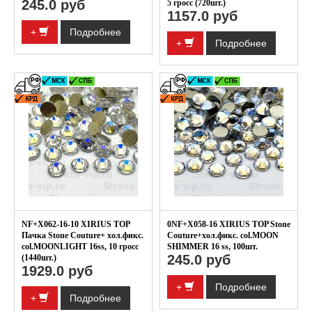
245.0 руб
5 гросс (720шт.)
1157.0 руб
+
Подробнее
+
Подробнее
NF+X062-16-10 XIRIUS TOP
0NF+X058-16 XIRIUS TOP Stone
Пачка Stone Couture+ хол.фикс.
Couture+хол.фикс. col.MOON
col.MOONLIGHT 16ss, 10 гросс
SHIMMER 16 ss, 100шт.
245.0 руб
(1440шт.)
1929.0 руб
+
Подробнее
+
Подробнее