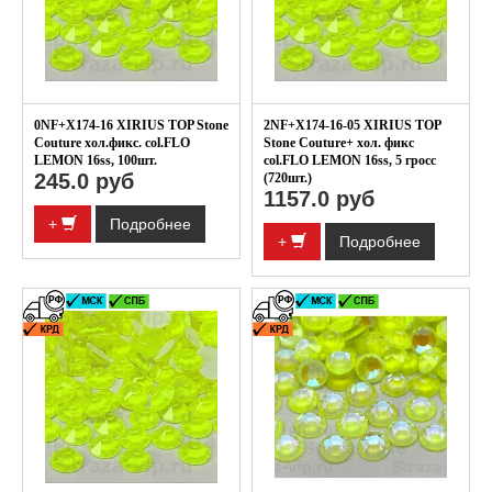
0NF+X174-16 XIRIUS TOP Stone
2NF+X174-16-05 XIRIUS TOP
Couture хол.фикс. col.FLO
Stone Couture+ хол. фикс
LEMON 16ss, 100шт.
col.FLO LEMON 16ss, 5 гросс
245.0 руб
(720шт.)
1157.0 руб
+
Подробнее
+
Подробнее