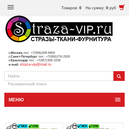
Toggle
Товаров:
0
На сумму:
0
руб
navigation
г.Москва
тел.: +7(996)408-6804
г.Санкт-Петербург
тел.: +7(906)276-2928
г.Краснодар
тел.: +7(967)308-1038
straza-vip@mail.ru
e-mail:
Расширенный поиск
МЕНЮ