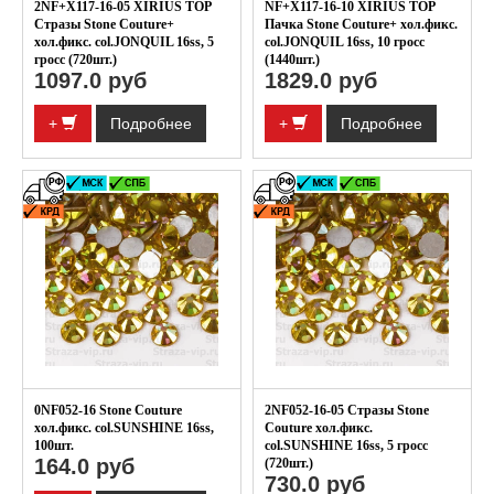
2NF+X117-16-05 XIRIUS TOP
NF+X117-16-10 XIRIUS TOP
Стразы Stone Couture+
Пачка Stone Couture+ хол.фикс.
хол.фикс. col.JONQUIL 16ss, 5
col.JONQUIL 16ss, 10 гросс
гросс (720шт.)
(1440шт.)
1097.0 руб
1829.0 руб
+
Подробнее
+
Подробнее
0NF052-16 Stone Couture
2NF052-16-05 Стразы Stone
хол.фикс. col.SUNSHINE 16ss,
Couture хол.фикс.
100шт.
col.SUNSHINE 16ss, 5 гросс
164.0 руб
(720шт.)
730.0 руб