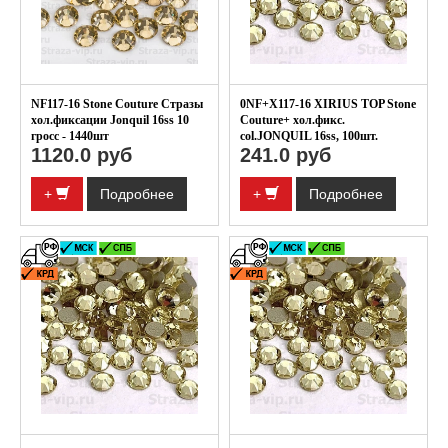
NF117-16 Stone Couture Стразы
0NF+X117-16 XIRIUS TOP Stone
хол.фиксации Jonquil 16ss 10
Couture+ хол.фикс.
гросс - 1440шт
col.JONQUIL 16ss, 100шт.
1120.0 руб
241.0 руб
+
Подробнее
+
Подробнее