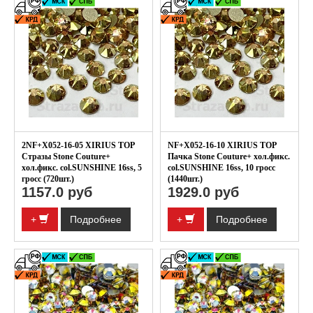
2NF+X052-16-05 XIRIUS TOP
NF+X052-16-10 XIRIUS TOP
Стразы Stone Couture+
Пачка Stone Couture+ хол.фикс.
хол.фикс. col.SUNSHINE 16ss, 5
col.SUNSHINE 16ss, 10 гросс
гросс (720шт.)
(1440шт.)
1157.0 руб
1929.0 руб
+
Подробнее
+
Подробнее