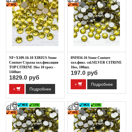
NF+X109-16-10 XIRIUS Stone
0NF034-16 Stone Couture
Couture Стразы хол.фиксации
хол.фикс. col.SILVER CITRINE
TOP CITRINE 16ss 10 гросс -
16ss, 100шт.
197.0 руб
1440шт
1829.0 руб
+
Подробнее
+
Подробнее