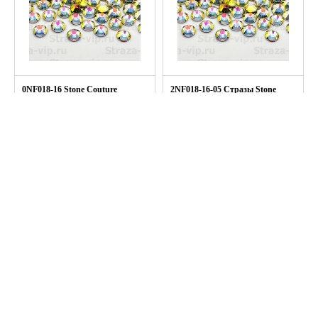
0NF018-16 Stone Couture
2NF018-16-05 Стразы Stone
хол.фикс. col.CRYSTAL
Couture хол.фикс. col.CRYSTAL
SUNSHINE 16ss, 100шт.
SUNSHINE 16ss, 5 гросс
164.0 руб
(720шт.)
730.0 руб
+
Подробнее
+
Подробнее