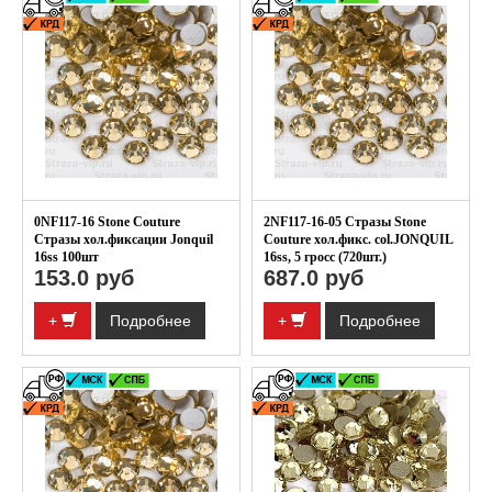
0NF117-16 Stone Couture
2NF117-16-05 Стразы Stone
Стразы хол.фиксации Jonquil
Couture хол.фикс. col.JONQUIL
16ss 100шт
16ss, 5 гросс (720шт.)
153.0 руб
687.0 руб
+
Подробнее
+
Подробнее