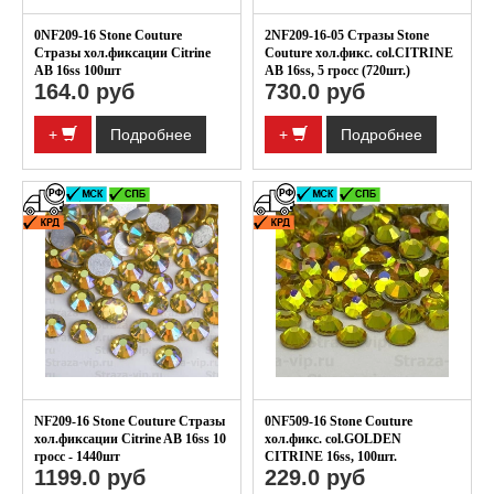
0NF209-16 Stone Couture
2NF209-16-05 Стразы Stone
Стразы хол.фиксации Citrine
Couture хол.фикс. col.CITRINE
AB 16ss 100шт
AB 16ss, 5 гросс (720шт.)
164.0 руб
730.0 руб
+
Подробнее
+
Подробнее
NF209-16 Stone Couture Стразы
0NF509-16 Stone Couture
хол.фиксации Citrine AB 16ss 10
хол.фикс. col.GOLDEN
гросс - 1440шт
CITRINE 16ss, 100шт.
1199.0 руб
229.0 руб