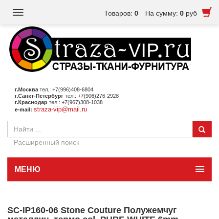
Toggle
Товаров:
0
На сумму:
0
руб
navigation
г.Москва
тел.: +7(996)408-6804
г.Санкт-Петербург
тел.: +7(906)276-2928
г.Краснодар
тел.: +7(967)308-1038
straza-vip@mail.ru
e-mail:
Расширенный поиск
МЕНЮ
SC-IP160-06 Stone Couture Полужемчуг