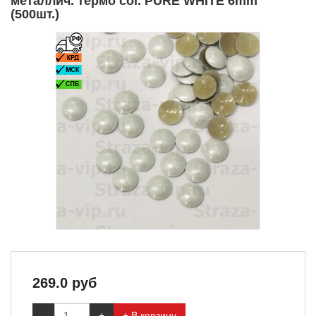
металлич. термо col. PURE WHITE 6mm
(500шт.)
269.0
руб
-
+
+ В корзину