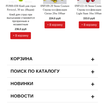
FU900-030 Клей для страз
0NF109-20 Stone Couture
0NF122-16 Stone Couture
Fevicryl, 30 мл. (Индия)
Стразы хол.фиксации
Стразы хол.фиксации
Citrine 20ss 100шт
Light Siam 16ss 100шт
Клей для страз при
высыхании становится
224.0 руб
153.0 руб
прозрачным и
незаметным
+ В корзину
+ В корзину
236.0 руб
+ В корзину
+
КОРЗИНА
+
ПОИСК ПО КАТАЛОГУ
+
НОВИНКИ
+
НОВОСТИ